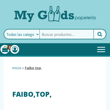
MyGoods · Papelería
My Goods es tu papelería
online de confianza. Podrás
encontrar todo lo necesario
0
para tu empresa.
inicio
»
faibo,top,
FAIBO,TOP,