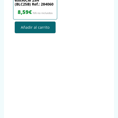
65x90CM 25H
(BLC25B) Ref.: 284060
8,59
€
IVA no incluidos
Añadir al carrito