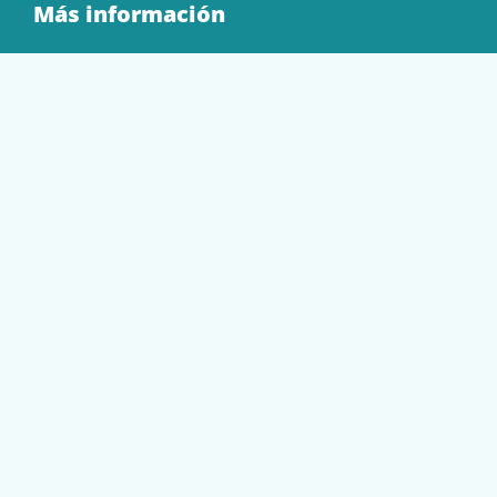
Más información
Quienes Somos
Contacto
Tienda
EQUIPAMIENTO
PAPELERÍA
SOBRES Y BOLSAS
TECNOLOGÍA
TONER Y CARTUCHOS
Mi cuenta