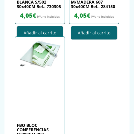
BLANCA S/502
M/MADERA 607
30x40CM Ref.: 730305
30x40CM Ref.: 284150
4,05
€
4,05
€
IVA no incluidos
IVA no incluidos
Añadir al carrito
Añadir al carrito
FBO BLOC
CONFERENCIAS