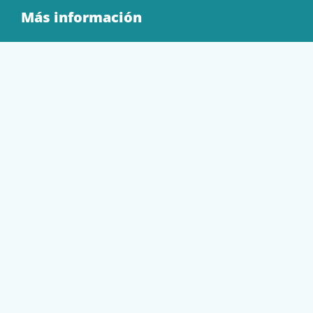
Más información
Quienes Somos
Contacto
Tienda
EQUIPAMIENTO
PAPELERÍA
SOBRES Y BOLSAS
TECNOLOGÍA
TONER Y CARTUCHOS
Mi cuenta