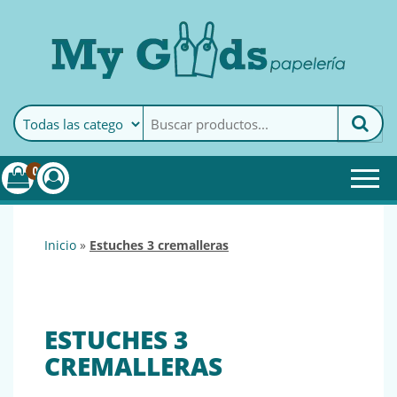
MyGoods · Papelería
My Goods es tu papelería
online de confianza. Podrás
encontrar todo lo necesario
0
para tu empresa.
inicio
»
estuches 3 cremalleras
ESTUCHES 3
CREMALLERAS