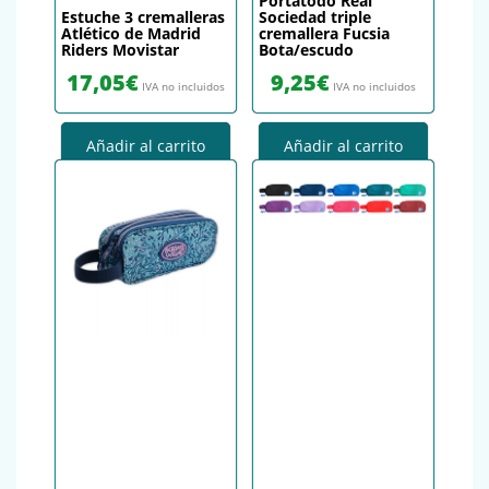
Portatodo Real
Estuche 3 cremalleras
Sociedad triple
Atlético de Madrid
cremallera Fucsia
Riders Movistar
Bota/escudo
17,05
€
9,25
€
IVA no incluidos
IVA no incluidos
Añadir al carrito
Añadir al carrito