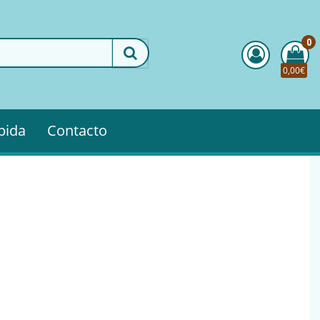
0
0,00€
pida
Contacto