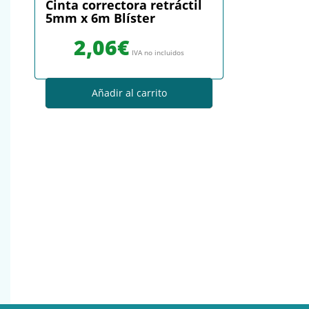
Cinta correctora retráctil
5mm x 6m Blíster
2,06
€
IVA no incluidos
Añadir al carrito