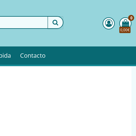
0
0,00€
pida
Contacto