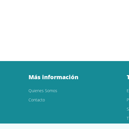
Más información
Quienes Somos
Contacto
P
S
T