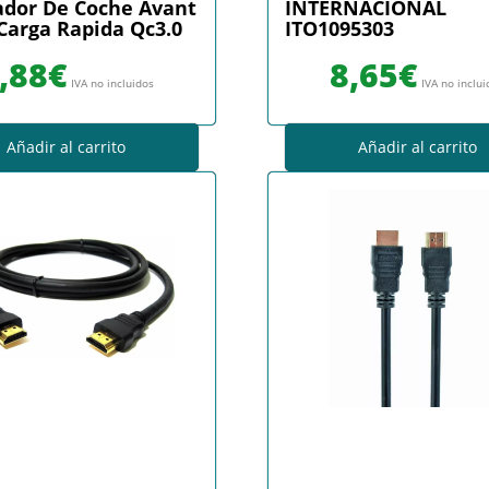
dor De Coche Avant
INTERNACIONAL
arga Rapida Qc3.0
ITO1095303
,88
€
8,65
€
IVA no incluidos
IVA no inclu
Añadir al carrito
Añadir al carrito