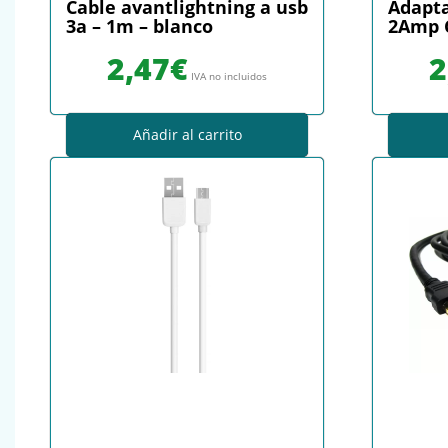
Cable avantlightning a usb
Adapta
3a – 1m – blanco
2Amp C
2,47
€
2
IVA no incluidos
Añadir al carrito