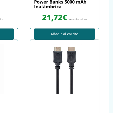
Power Banks 5000 mAh
Inalámbrica
21,72
€
idos
IVA no incluidos
Añadir al carrito