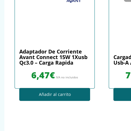
Adaptador De Corriente
Avant Connect 15W 1Xusb
Cargad
Qc3.0 – Carga Rapida
Usb-A 
6,47
€
7
IVA no incluidos
Añadir al carrito