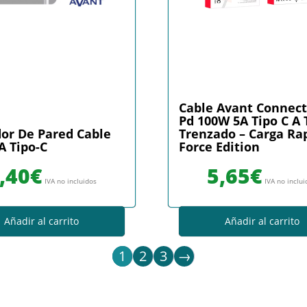
Cable Avant Connec
Pd 100W 5A Tipo C A 
or De Pared Cable
Trenzado – Carga Ra
A Tipo-C
Force Edition
,40
€
5,65
€
IVA no incluidos
IVA no inclu
Añadir al carrito
Añadir al carrito
1
2
3
→