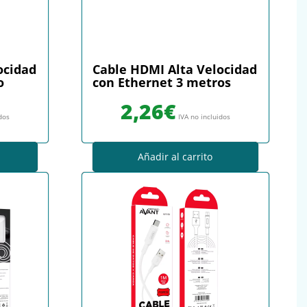
ocidad
Cable HDMI Alta Velocidad
o
con Ethernet 3 metros
2,26
€
idos
IVA no incluidos
Añadir al carrito