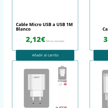
Cable Micro USB a USB 1M
Blanco
Ca
2,12
€
3
IVA no incluidos
Añadir al carrito