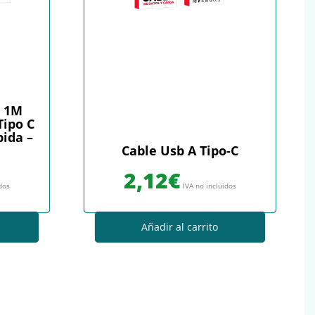
t 1M
Tipo C
pida –
Cable Usb A Tipo-C
2,12
€
idos
IVA no incluidos
Añadir al carrito