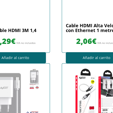
Cable HDMI Alta Vel
ble HDMI 3M 1,4
con Ethernet 1 metr
,29
€
2,06
€
IVA no incluidos
IVA no inclu
Añadir al carrito
Añadir al carrito