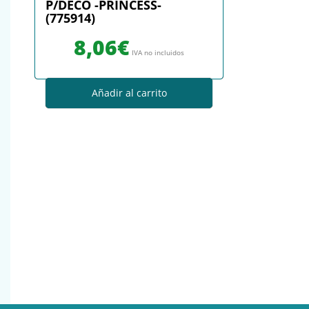
P/DECO -PRINCESS-
(775914)
8,06
€
IVA no incluidos
Añadir al carrito