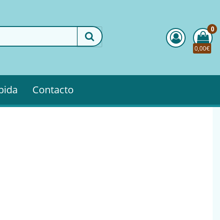
0
0,00€
pida
Contacto