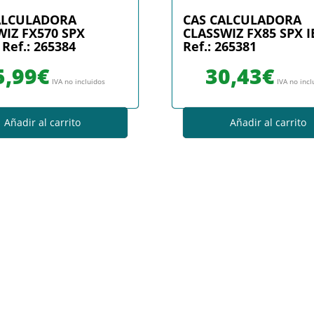
ALCULADORA
CAS CALCULADORA
IZ FX570 SPX
CLASSWIZ FX85 SPX I
 Ref.: 265384
Ref.: 265381
5,99
€
30,43
€
IVA no incluidos
IVA no incl
Añadir al carrito
Añadir al carrito