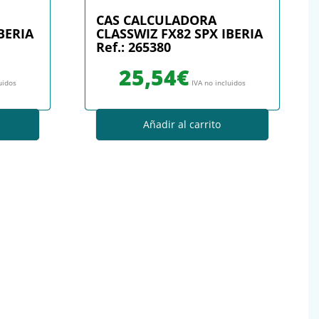
CAS CALCULADORA
BERIA
CLASSWIZ FX82 SPX IBERIA
Ref.: 265380
25,54
€
uidos
IVA no incluidos
Añadir al carrito