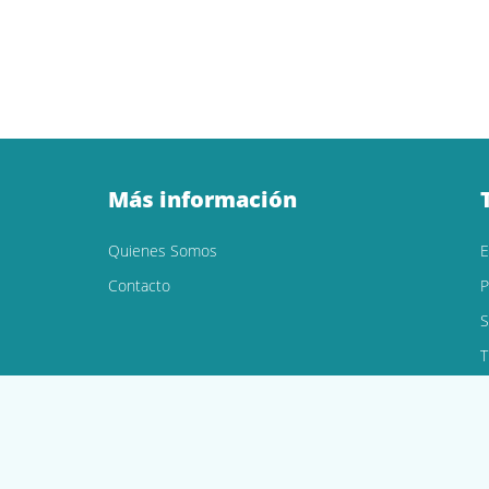
Más información
Quienes Somos
Contacto
P
S
T