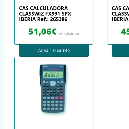
CAS CALCULADORA
CAS C
CLASSWIZ FX991 SPX
CLASSW
IBERIA Ref.: 265386
IBERIA
51,06
€
4
IVA no incluidos
Añadir al carrito