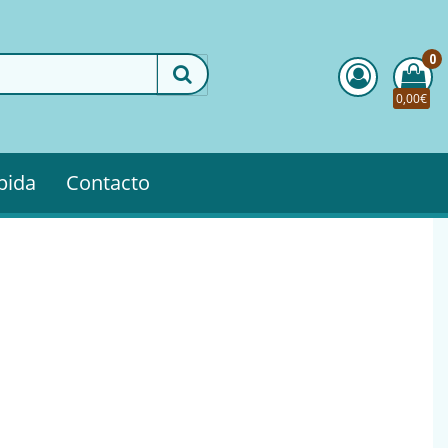
0
0,00€
pida
Contacto