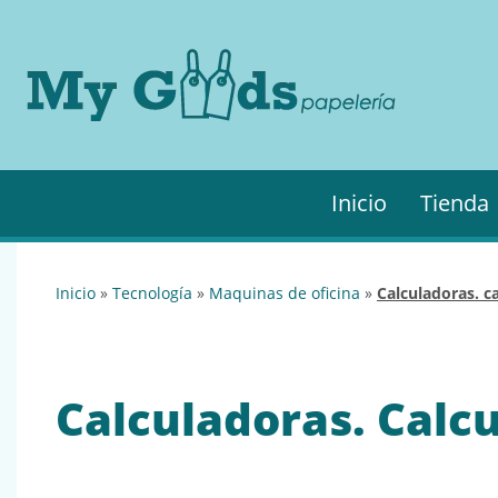
MyGo
My
Goods es
·
tu
Papel
papelería
online de
confianza.
Podrás
Inicio
Tienda
encontrar
todo lo
necesario
para tu
inicio
»
tecnología
»
maquinas de oficina
»
calculadoras. c
empresa.
Calculadoras. Calcu