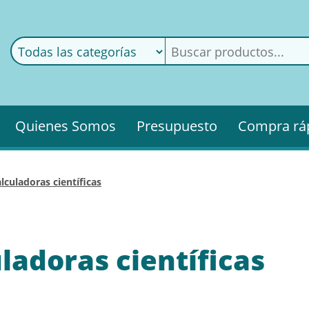
ods
ería
Quienes Somos
Presupuesto
Compra rá
alculadoras científicas
ladoras científicas