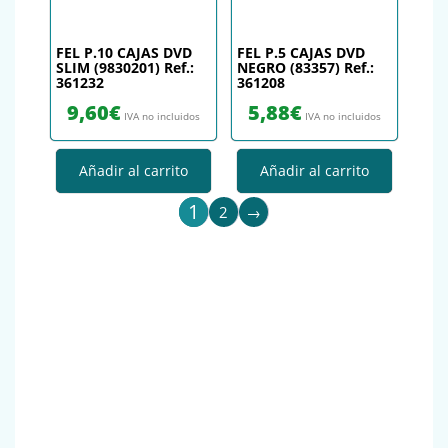
FEL P.10 CAJAS DVD
FEL P.5 CAJAS DVD
SLIM (9830201) Ref.:
NEGRO (83357) Ref.:
361232
361208
9,60
€
5,88
€
IVA no incluidos
IVA no incluidos
Añadir al carrito
Añadir al carrito
1
2
→