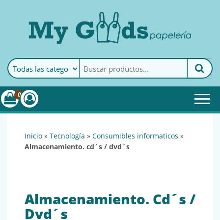
MyGoods · Papelería
My Goods es tu papelería
online de confianza. Podrás
encontrar todo lo necesario
0
para tu empresa.
inicio
»
tecnología
»
consumibles informaticos
»
almacenamiento. cd´s / dvd´s
Almacenamiento. Cd´s /
Dvd´s