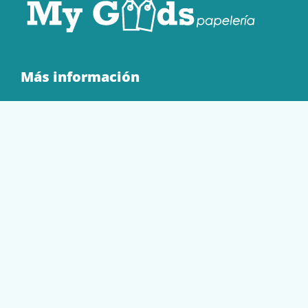
Más información
Quienes Somos
Contacto
Tienda
EQUIPAMIENTO
PAPELERÍA
SOBRES Y BOLSAS
TECNOLOGÍA
TONER Y CARTUCHOS