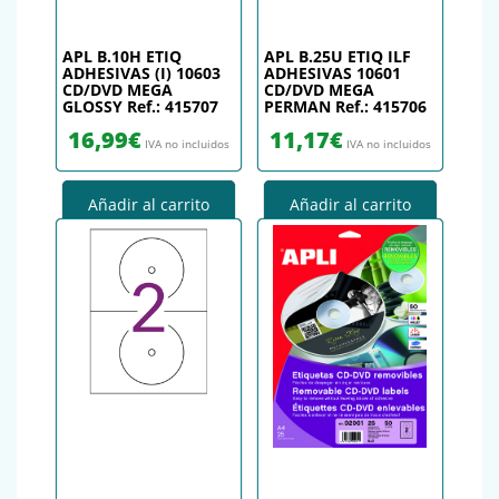
APL B.10H ETIQ
APL B.25U ETIQ ILF
ADHESIVAS (I) 10603
ADHESIVAS 10601
CD/DVD MEGA
CD/DVD MEGA
GLOSSY Ref.: 415707
PERMAN Ref.: 415706
16,99
€
11,17
€
IVA no incluidos
IVA no incluidos
Añadir al carrito
Añadir al carrito