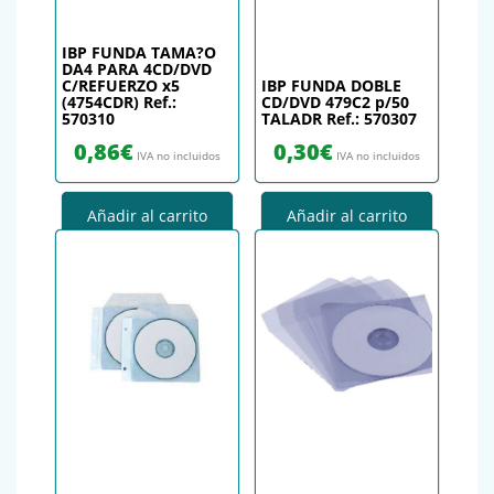
IBP FUNDA TAMA?O
DA4 PARA 4CD/DVD
C/REFUERZO x5
IBP FUNDA DOBLE
(4754CDR) Ref.:
CD/DVD 479C2 p/50
570310
TALADR Ref.: 570307
0,86
€
0,30
€
IVA no incluidos
IVA no incluidos
Añadir al carrito
Añadir al carrito