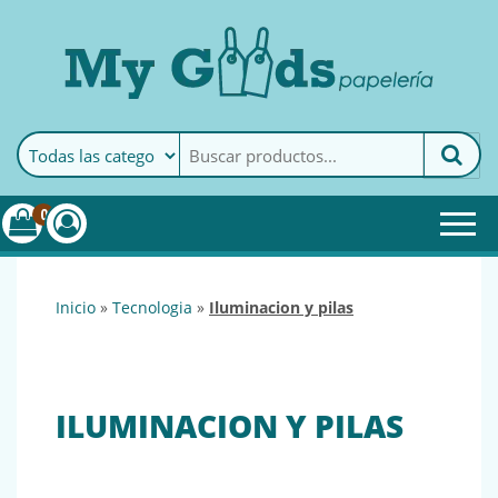
MyGoods · Papelería
My Goods es tu papelería
online de confianza. Podrás
encontrar todo lo necesario
0
para tu empresa.
inicio
»
tecnologia
»
iluminacion y pilas
ILUMINACION Y PILAS