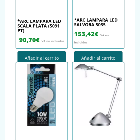
*ARC LAMPARA LED
*ARC LAMPARA LED
SALVORA 5035
SCALA PLATA (5091
PT)
153,42
€
IVA no
90,70
€
IVA no incluidos
incluidos
Añadir al carrito
Añadir al carrito