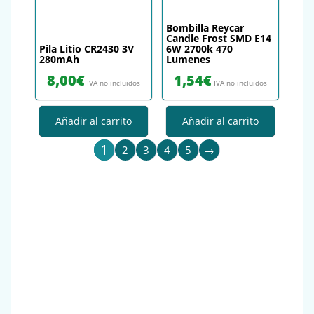
Bombilla Reycar
Candle Frost SMD E14
Pila Litio CR2430 3V
6W 2700k 470
280mAh
Lumenes
8,00
€
1,54
€
IVA no incluidos
IVA no incluidos
Añadir al carrito
Añadir al carrito
1
2
3
4
5
→