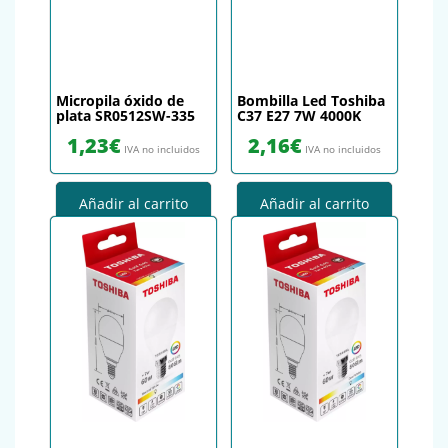
Micropila óxido de
Bombilla Led Toshiba
plata SR0512SW-335
C37 E27 7W 4000K
1,23
€
2,16
€
IVA no incluidos
IVA no incluidos
Añadir al carrito
Añadir al carrito