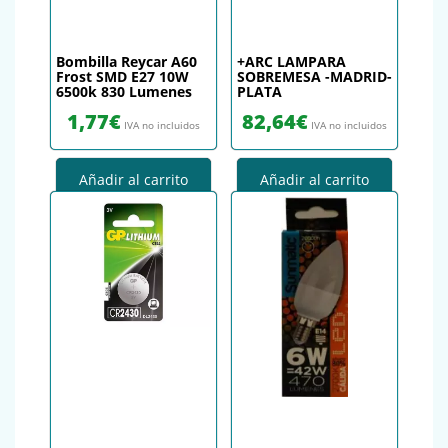
Bombilla Reycar A60
+ARC LAMPARA
Frost SMD E27 10W
SOBREMESA -MADRID-
6500k 830 Lumenes
PLATA
1,77
€
82,64
€
IVA no incluidos
IVA no incluidos
Añadir al carrito
Añadir al carrito