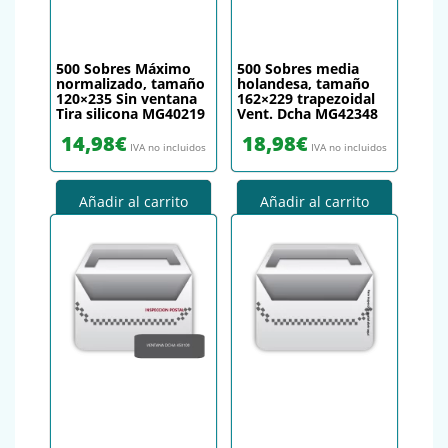
500 Sobres Máximo
500 Sobres media
normalizado, tamaño
holandesa, tamaño
120×235 Sin ventana
162×229 trapezoidal
Tira silicona MG40219
Vent. Dcha MG42348
14,98
€
18,98
€
IVA no incluidos
IVA no incluidos
Añadir al carrito
Añadir al carrito