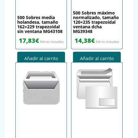
500 Sobres máximo
500 Sobres media
normalizado, tamaño
holandesa, tamaño
120×235 trapezoidal
162×229 trapezoidal
ventana dcha
sin ventana MG43108
MG39348
17,83
€
14,38
€
IVA no incluidos
IVA no incluidos
Añadir al carrito
Añadir al carrito