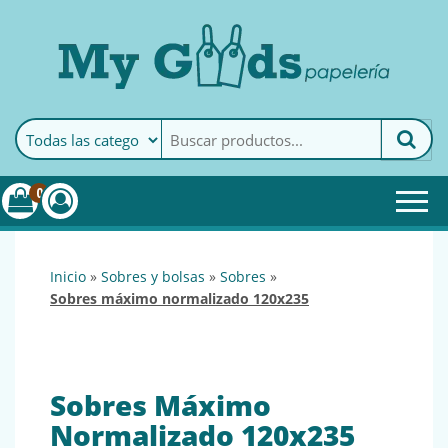
MyGoods · Papelería
My Goods es tu papelería
online de confianza. Podrás
encontrar todo lo necesario
0
para tu empresa.
inicio
»
sobres y bolsas
»
sobres
»
sobres máximo normalizado 120x235
Sobres Máximo
Normalizado 120x235