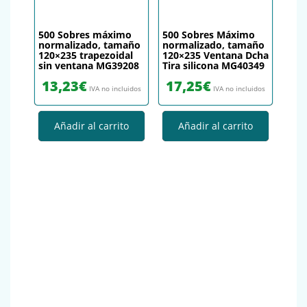
500 Sobres máximo
500 Sobres Máximo
normalizado, tamaño
normalizado, tamaño
120×235 trapezoidal
120×235 Ventana Dcha
sin ventana MG39208
Tira silicona MG40349
13,23
€
17,25
€
IVA no incluidos
IVA no incluidos
Añadir al carrito
Añadir al carrito