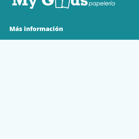
Más información
Quienes Somos
Contacto
Tienda
EQUIPAMIENTO
PAPELERÍA
SOBRES Y BOLSAS
TECNOLOGÍA
TONER Y CARTUCHOS