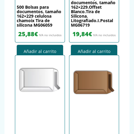
documentos, tamaño
500 Bolsas para
162×229.Offset
documentos, tamaño
Blanco.Tira de
162×229 celulosa
Silicona.
chamoix Tira de
Litografiado.I.Postal
silicona MG06059
MG06719
25,88
€
19,84
€
IVA no incluidos
IVA no incluidos
Añadir al carrito
Añadir al carrito