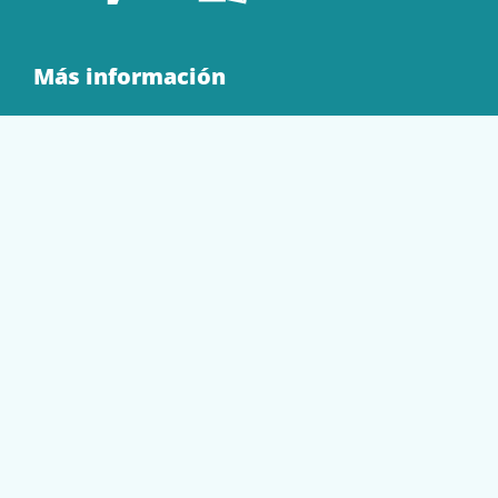
Más información
Quienes Somos
Contacto
Tienda
EQUIPAMIENTO
PAPELERÍA
SOBRES Y BOLSAS
TECNOLOGÍA
TONER Y CARTUCHOS