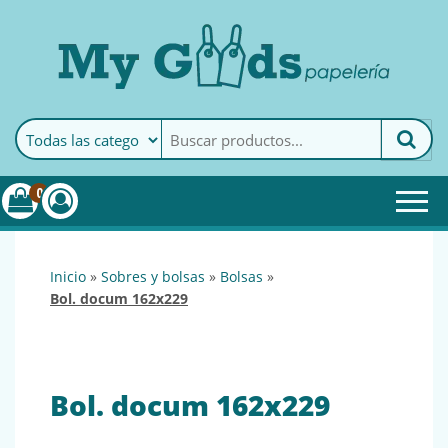
MyGoods · Papelería
My Goods es tu papelería
online de confianza. Podrás
encontrar todo lo necesario
0
para tu empresa.
inicio
»
sobres y bolsas
»
bolsas
»
bol. docum 162x229
Bol. docum 162x229