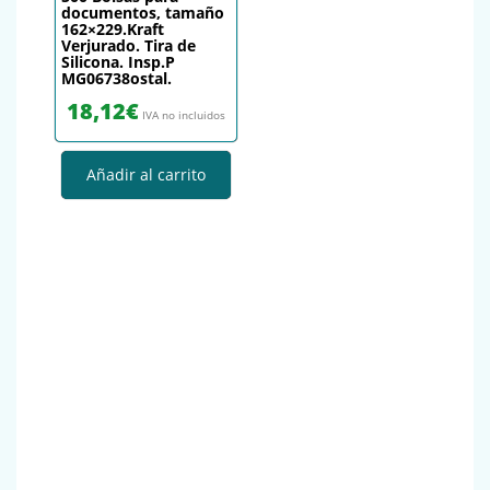
documentos, tamaño
162×229.Kraft
Verjurado. Tira de
Silicona. Insp.P
MG06738ostal.
18,12
€
IVA no incluidos
Añadir al carrito