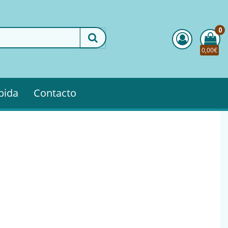
0
0,00€
pida
Contacto