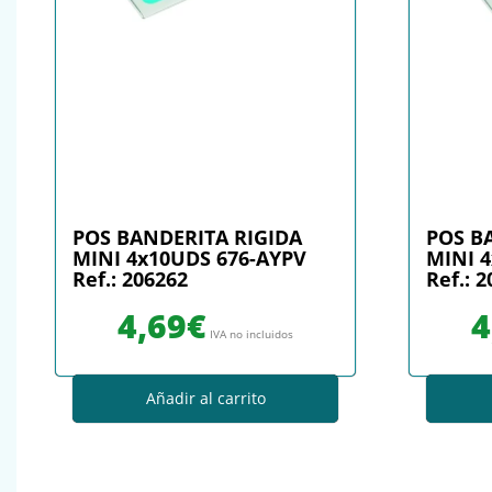
POS BANDERITA RIGIDA
POS B
MINI 4x10UDS 676-AYPV
MINI 
Ref.: 206262
Ref.: 
4,69
€
4
IVA no incluidos
Añadir al carrito