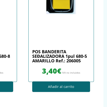
POS BANDERITA
680-8
SEÐALIZADORA 1pul 680-5
AMARILLO Ref.: 206005
3,40
€
idos
IVA no incluidos
Añadir al carrito