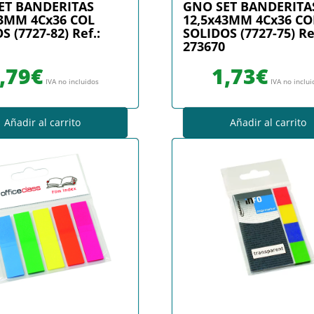
ET BANDERITAS
GNO SET BANDERITA
43MM 4Cx36 COL
12,5x43MM 4Cx36 CO
S (7727-82) Ref.:
SOLIDOS (7727-75) Re
273670
,79
€
1,73
€
IVA no incluidos
IVA no inclu
Añadir al carrito
Añadir al carrito