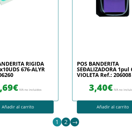
ANDERITA RIGIDA
POS BANDERITA
4x10UDS 676-ALYR
SEÐALIZADORA 1pul 
206260
VIOLETA Ref.: 206008
,69
€
3,40
€
IVA no incluidos
IVA no inclu
Añadir al carrito
Añadir al carrito
1
2
→