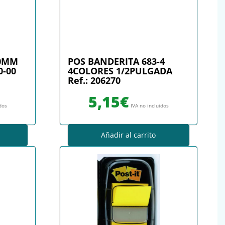
50MM
POS BANDERITA 683-4
0-00
4COLORES 1/2PULGADA
Ref.: 206270
5,15
€
idos
IVA no incluidos
Añadir al carrito