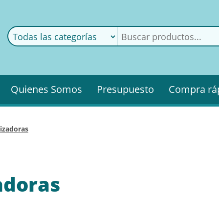
ods
ería
Quienes Somos
Presupuesto
Compra rá
lizadoras
adoras