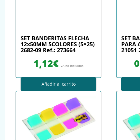
SET BANDERITAS FLECHA
SET B
12x50MM 5COLORES (5×25)
PARA 
2682-09 Ref.: 273664
21051 
1,12
€
0
IVA no incluidos
Añadir al carrito