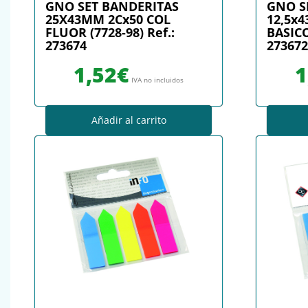
GNO SET BANDERITAS
GNO S
25X43MM 2Cx50 COL
12,5x
FLUOR (7728-98) Ref.:
BASICO
273674
273672
1,52
€
1
IVA no incluidos
Añadir al carrito