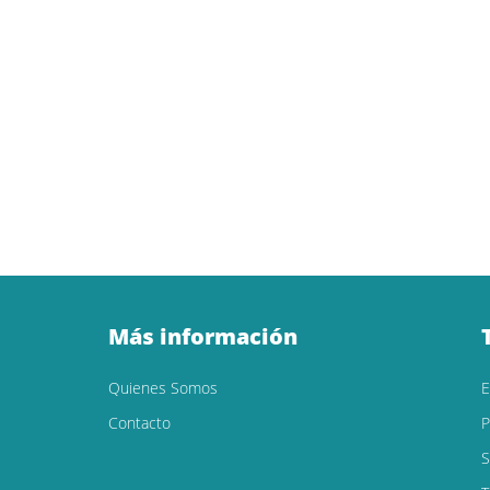
Más información
Quienes Somos
Contacto
P
S