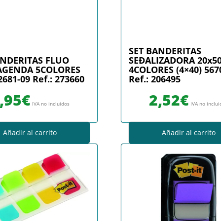
SET BANDERITAS
ANDERITAS FLUO
SEÐALIZADORA 20x
AGENDA 5COLORES
4COLORES (4×40) 567
2681-09 Ref.: 273660
Ref.: 206495
,95
€
2,52
€
IVA no incluidos
IVA no inclu
Añadir al carrito
Añadir al carrito