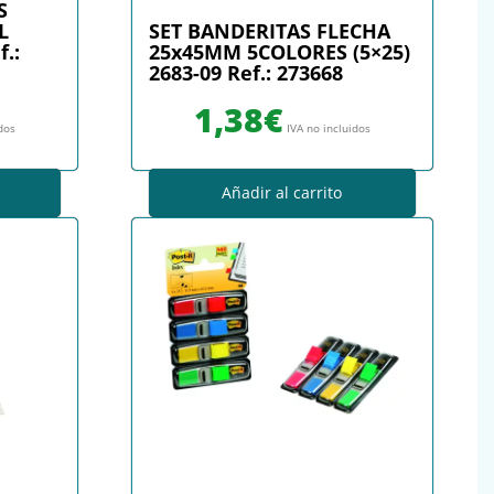
S
L
SET BANDERITAS FLECHA
f.:
25x45MM 5COLORES (5×25)
2683-09 Ref.: 273668
1,38
€
idos
IVA no incluidos
Añadir al carrito