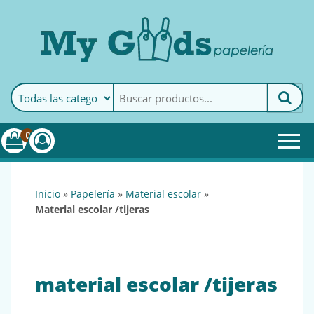
MyGoods · Papelería
My Goods es tu papelería
online de confianza. Podrás
encontrar todo lo necesario
0
para tu empresa.
inicio
»
papelería
»
material escolar
»
material escolar /tijeras
material escolar /tijeras