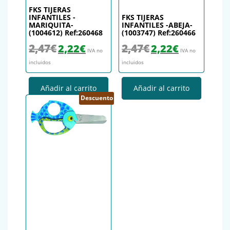
FKS TIJERAS
INFANTILES -
FKS TIJERAS
MARIQUITA-
INFANTILES -ABEJA-
(1004612) Ref:260468
(1003747) Ref:260466
El precio original era: 2,47€.
El precio actual es: 2,22€.
El precio original era: 2,47€.
El precio actual es
2,47
€
2,47
€
2,22
€
2,22
€
IVA no
IVA no
incluidos
incluidos
Añadir al carrito
Añadir al carrito
Descuento