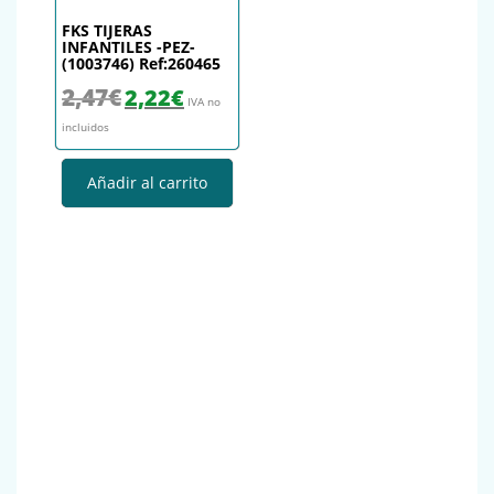
FKS TIJERAS
INFANTILES -PEZ-
(1003746) Ref:260465
El precio original era: 2,47€.
El precio actual es: 2,22€.
2,47
€
2,22
€
IVA no
incluidos
Añadir al carrito