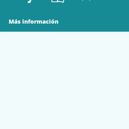
Más información
Quienes Somos
Contacto
Tienda
EQUIPAMIENTO
PAPELERÍA
SOBRES Y BOLSAS
TECNOLOGÍA
TONER Y CARTUCHOS