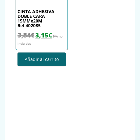
CINTA ADHESIVA
DOBLE CARA
15MMx20M
Ref:402085
El precio original era: 3,84€.
El precio actual es: 3,15€.
3,84
€
3,15
€
IVA no
incluidos
Añadir al carrito