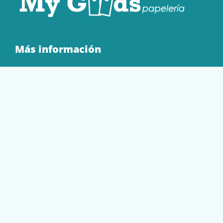
Más información
Quienes Somos
Contacto
Tienda
EQUIPAMIENTO
PAPELERÍA
SOBRES Y BOLSAS
TECNOLOGÍA
TONER Y CARTUCHOS