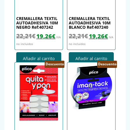
CREMALLERA TEXTIL
CREMALLERA TEXTIL
AUTOADHESIVA 10M
AUTOADHESIVA 10M
NEGRO Ref:407242
BLANCO Ref:407240
El precio original era: 22,21€.
El precio actual es: 19,26€.
El precio original era: 22,
El precio actu
22,21
€
22,21
€
19,26
€
19,26
€
IVA
IVA
no incluidos
no incluidos
Añadir al carrito
Añadir al carrito
Descuento
Descuento