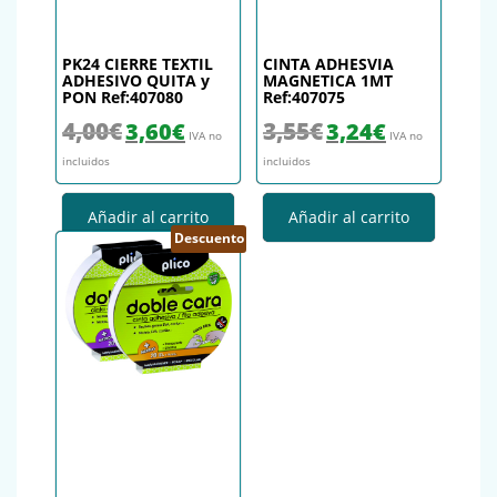
PK24 CIERRE TEXTIL
CINTA ADHESVIA
ADHESIVO QUITA y
MAGNETICA 1MT
PON Ref:407080
Ref:407075
El precio original era: 4,00€.
El precio actual es: 3,60€.
El precio original era: 3,55€.
El precio actual es
4,00
€
3,55
€
3,60
€
3,24
€
IVA no
IVA no
incluidos
incluidos
Añadir al carrito
Añadir al carrito
Descuento