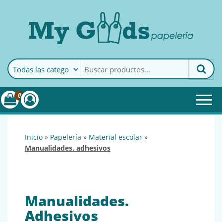
MyGoods · Papelería
My Goods es tu papelería
online de confianza. Podrás
encontrar todo lo necesario
0
para tu empresa.
inicio
»
papelería
»
material escolar
»
manualidades. adhesivos
Manualidades.
Adhesivos