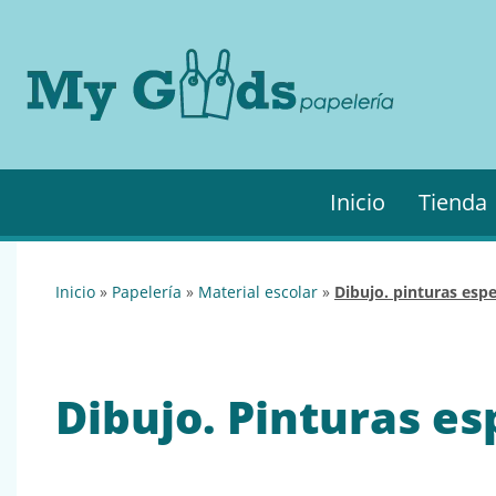
MyGo
My
Goods es
·
tu
Papel
papelería
online de
confianza.
Podrás
Inicio
Tienda
encontrar
todo lo
necesario
para tu
inicio
»
papelería
»
material escolar
»
dibujo. pinturas esp
empresa.
Dibujo. Pinturas es