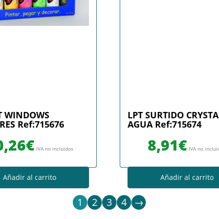
IT WINDOWS
LPT SURTIDO CRYSTA
ES Ref:715676
AGUA Ref:715674
0,26
€
8,91
€
IVA no incluidos
IVA no inclu
Añadir al carrito
Añadir al carrito
1
2
3
4
→