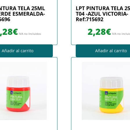
INTURA TELA 25ML
LPT PINTURA TELA 2
VERDE ESMERALDA-
T04 -AZUL VICTORIA-
5696
Ref:715692
,28
€
2,28
€
IVA no incluidos
IVA no inclu
Añadir al carrito
Añadir al carrito