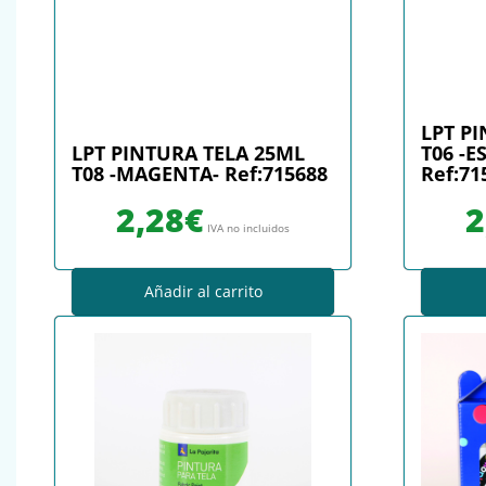
LPT P
LPT PINTURA TELA 25ML
T06 -E
T08 -MAGENTA- Ref:715688
Ref:71
2,28
€
2
IVA no incluidos
Añadir al carrito