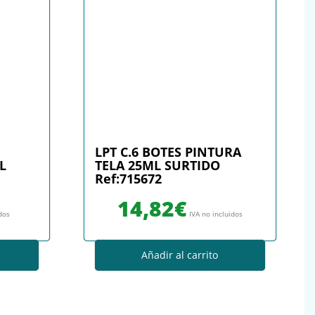
LPT C.6 BOTES PINTURA
L
TELA 25ML SURTIDO
Ref:715672
14,82
€
idos
IVA no incluidos
Añadir al carrito