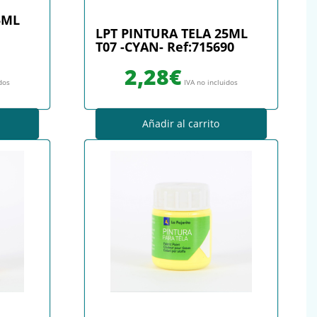
5ML
LPT PINTURA TELA 25ML
T07 -CYAN- Ref:715690
2,28
€
idos
IVA no incluidos
Añadir al carrito