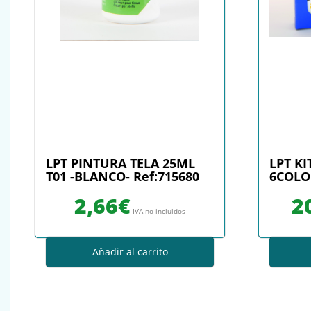
LPT PINTURA TELA 25ML
LPT K
T01 -BLANCO- Ref:715680
6COLOR
2,66
€
2
IVA no incluidos
Añadir al carrito