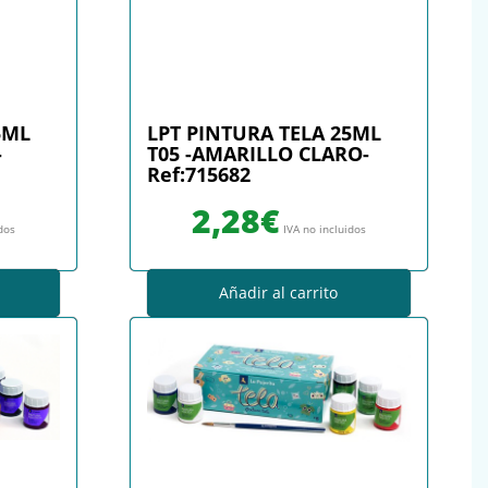
5ML
LPT PINTURA TELA 25ML
-
T05 -AMARILLO CLARO-
Ref:715682
2,28
€
idos
IVA no incluidos
Añadir al carrito