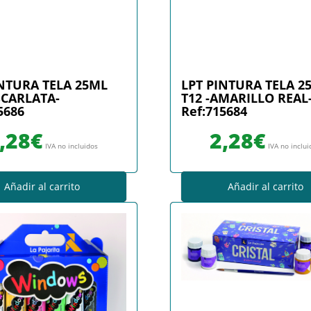
INTURA TELA 25ML
LPT PINTURA TELA 2
SCARLATA-
T12 -AMARILLO REAL
5686
Ref:715684
,28
€
2,28
€
IVA no incluidos
IVA no inclu
Añadir al carrito
Añadir al carrito