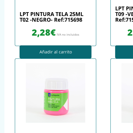
LPT P
LPT PINTURA TELA 25ML
T09 -
T02 -NEGRO- Ref:715698
Ref:71
2,28
€
2
IVA no incluidos
Añadir al carrito