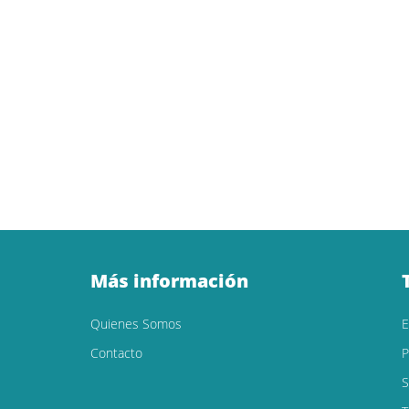
Más información
Quienes Somos
Contacto
P
S