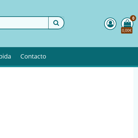
0
0,00€
pida
Contacto