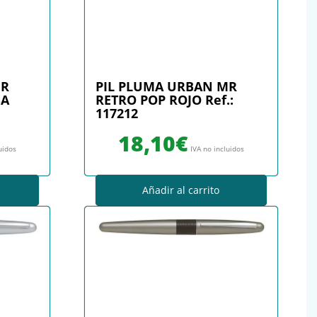
MR
PIL PLUMA URBAN MR
SA
RETRO POP ROJO Ref.:
117212
18,10
€
uidos
IVA no incluidos
Añadir al carrito