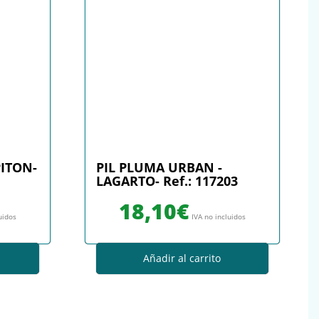
PITON-
PIL PLUMA URBAN -
LAGARTO- Ref.: 117203
18,10
€
uidos
IVA no incluidos
Añadir al carrito