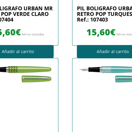
OLIGRAFO URBAN MR
PIL BOLIGRAFO URB
 POP VERDE CLARO
RETRO POP TURQUE
107404
Ref.: 107403
5,60
€
15,60
€
IVA no incluidos
IVA no incl
Añadir al carrito
Añadir al carrito