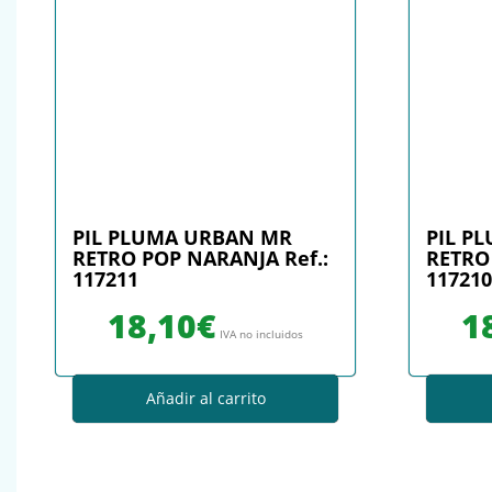
PIL PLUMA URBAN MR
PIL P
RETRO POP NARANJA Ref.:
RETRO 
117211
117210
18,10
€
1
IVA no incluidos
Añadir al carrito