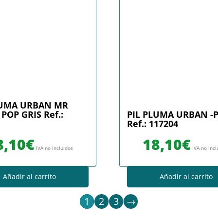
LUMA URBAN MR
POP GRIS Ref.:
PIL PLUMA URBAN -
Ref.: 117204
8,10
€
18,10
€
IVA no incluidos
IVA no incl
Añadir al carrito
Añadir al carrito
1
2
3
→