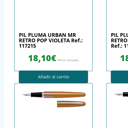
PIL PLUMA URBAN MR
PIL P
RETRO POP VIOLETA Ref.:
RETRO
117215
Ref.: 
18,10
€
1
IVA no incluidos
Añadir al carrito