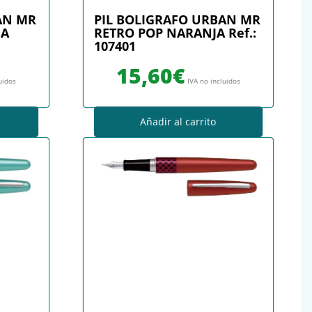
AN MR
PIL BOLIGRAFO URBAN MR
SA
RETRO POP NARANJA Ref.:
107401
15,60
€
uidos
IVA no incluidos
Añadir al carrito