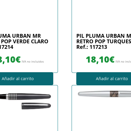
LUMA URBAN MR
PIL PLUMA URBAN 
 POP VERDE CLARO
RETRO POP TURQUE
117214
Ref.: 117213
8,10
€
18,10
€
IVA no incluidos
IVA no incl
Añadir al carrito
Añadir al carrito