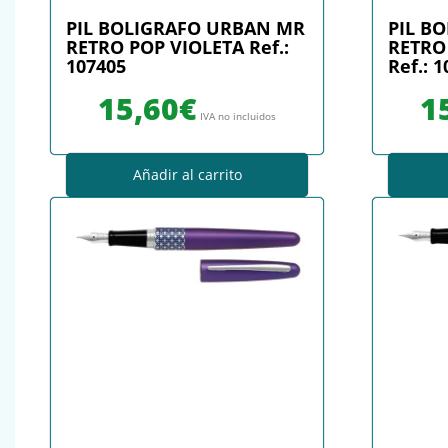
PIL BOLIGRAFO URBAN MR
PIL B
RETRO POP VIOLETA Ref.:
RETRO
107405
Ref.: 
15,60
€
1
IVA no incluidos
Añadir al carrito