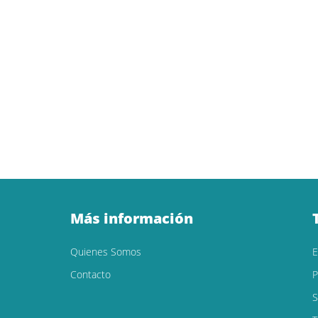
Más información
Quienes Somos
Contacto
P
S