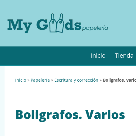
MyGo
My
Goods es
·
tu
Papel
papelería
online de
confianza.
Podrás
Inicio
Tienda
encontrar
todo lo
necesario
para tu
inicio
»
papelería
»
escritura y corrección
»
boligrafos. vari
empresa.
Boligrafos. Varios