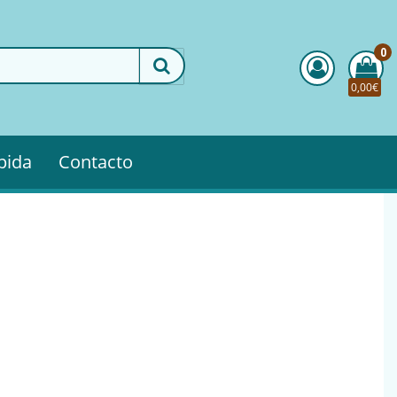
0
0,00€
pida
Contacto