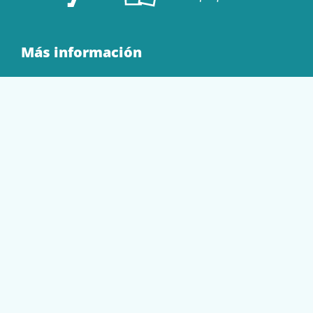
Más información
Quienes Somos
Contacto
Tienda
EQUIPAMIENTO
PAPELERÍA
SOBRES Y BOLSAS
TECNOLOGÍA
TONER Y CARTUCHOS