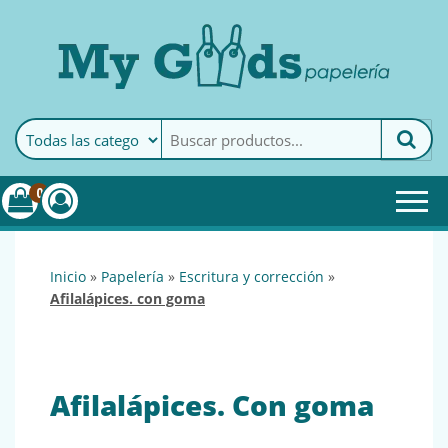
MyGoods · Papelería
My Goods es tu papelería
online de confianza. Podrás
encontrar todo lo necesario
0
para tu empresa.
inicio
»
papelería
»
escritura y corrección
»
afilalápices. con goma
Afilalápices. Con goma