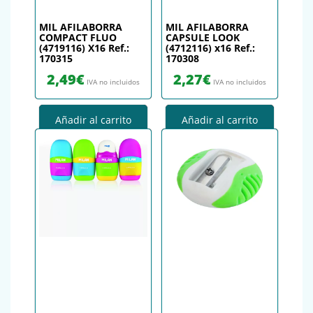
MIL AFILABORRA
MIL AFILABORRA
COMPACT FLUO
CAPSULE LOOK
(4719116) X16 Ref.:
(4712116) x16 Ref.:
170315
170308
2,49
€
2,27
€
IVA no incluidos
IVA no incluidos
Añadir al carrito
Añadir al carrito