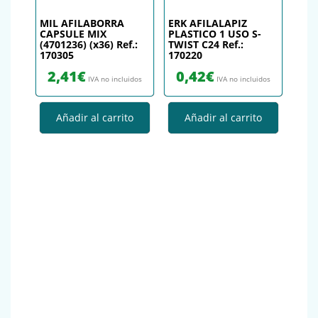
MIL AFILABORRA
ERK AFILALAPIZ
CAPSULE MIX
PLASTICO 1 USO S-
(4701236) (x36) Ref.:
TWIST C24 Ref.:
170305
170220
2,41
€
0,42
€
IVA no incluidos
IVA no incluidos
Añadir al carrito
Añadir al carrito