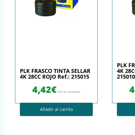
PLK F
PLK FRASCO TINTA SELLAR
4K 28C
4K 28CC ROJO Ref.: 215015
215010
4,42
€
4
IVA no incluidos
Añadir al carrito