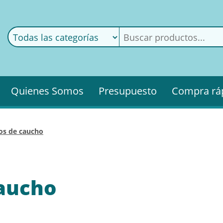
ods
ería
Quienes Somos
Presupuesto
Compra rá
llos de caucho
caucho