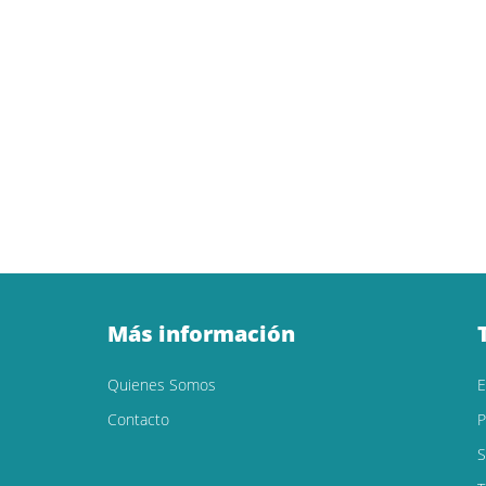
Más información
Quienes Somos
Contacto
P
S