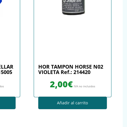
ELLAR
HOR TAMPON HORSE N02
15005
VIOLETA Ref.: 214420
2,00
€
idos
IVA no incluidos
Añadir al carrito