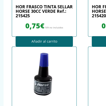
HOR FRASCO TINTA SELLAR
HOR F
HORSE 30CC VERDE Ref.:
HORSE 
215425
215420
0,75
€
0
IVA no incluidos
Añadir al carrito