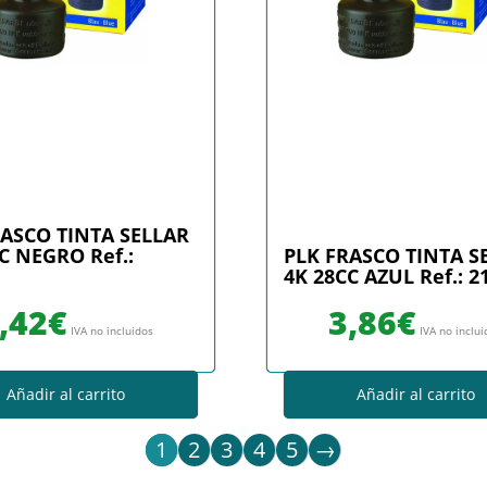
RASCO TINTA SELLAR
C NEGRO Ref.:
PLK FRASCO TINTA S
4K 28CC AZUL Ref.: 2
,42
€
3,86
€
IVA no incluidos
IVA no inclu
Añadir al carrito
Añadir al carrito
1
2
3
4
5
→