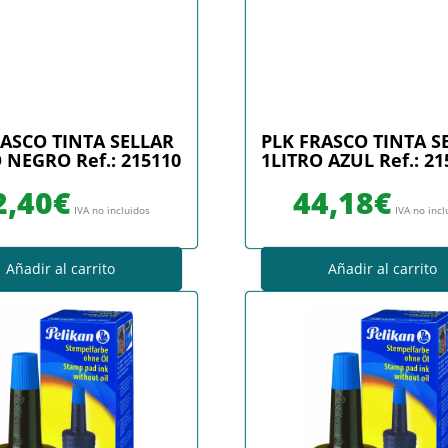
RASCO TINTA SELLAR
PLK FRASCO TINTA S
 NEGRO Ref.: 215110
1LITRO AZUL Ref.: 21
2,40
€
44,18
€
IVA no incluidos
IVA no incl
Añadir al carrito
Añadir al carrito