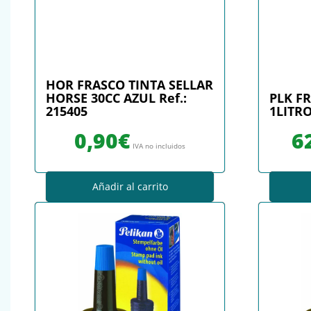
HOR FRASCO TINTA SELLAR
HORSE 30CC AZUL Ref.:
PLK F
215405
1LITRO
0,90
€
6
IVA no incluidos
Añadir al carrito