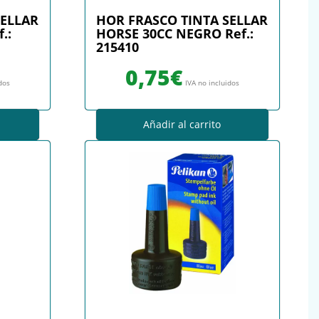
SELLAR
HOR FRASCO TINTA SELLAR
.:
HORSE 30CC NEGRO Ref.:
215410
0,75
€
idos
IVA no incluidos
Añadir al carrito