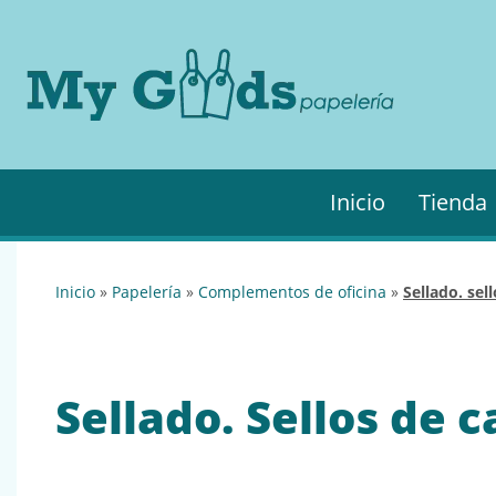
MyGo
My
Goods es
·
tu
Papel
papelería
online de
confianza.
Podrás
Inicio
Tienda
encontrar
todo lo
necesario
para tu
inicio
»
papelería
»
complementos de oficina
»
sellado. se
empresa.
Sellado. Sellos de 