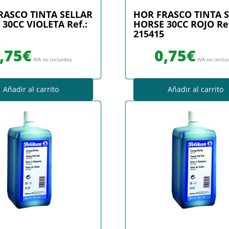
RASCO TINTA SELLAR
HOR FRASCO TINTA 
30CC VIOLETA Ref.:
HORSE 30CC ROJO Ref
215415
,75
€
0,75
€
IVA no incluidos
IVA no inclu
Añadir al carrito
Añadir al carrito