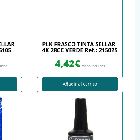
ELLAR
PLK FRASCO TINTA SELLAR
5105
4K 28CC VERDE Ref.: 215025
4,42
€
uidos
IVA no incluidos
Añadir al carrito