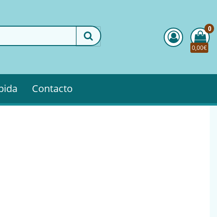
0
0,00€
pida
Contacto