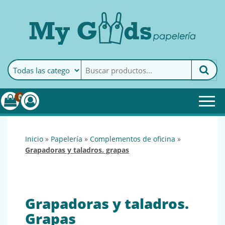
MyGoods · Papelería
My Goods es tu papelería
online de confianza. Podrás
encontrar todo lo necesario
0
para tu empresa.
inicio
»
papelería
»
complementos de oficina
»
grapadoras y taladros. grapas
Grapadoras y taladros.
Grapas