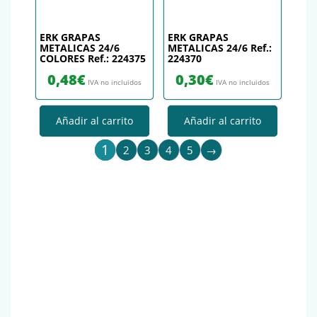
ERK GRAPAS
ERK GRAPAS
METALICAS 24/6
METALICAS 24/6 Ref.:
COLORES Ref.: 224375
224370
0,48
€
0,30
€
IVA no incluidos
IVA no incluidos
Añadir al carrito
Añadir al carrito
1
2
3
4
5
→