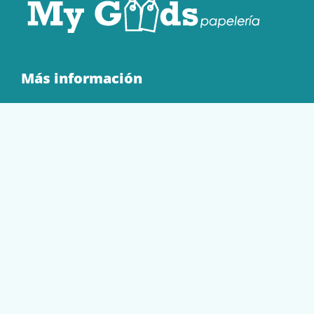
Más información
Quienes Somos
Contacto
Tienda
EQUIPAMIENTO
PAPELERÍA
SOBRES Y BOLSAS
TECNOLOGÍA
TONER Y CARTUCHOS