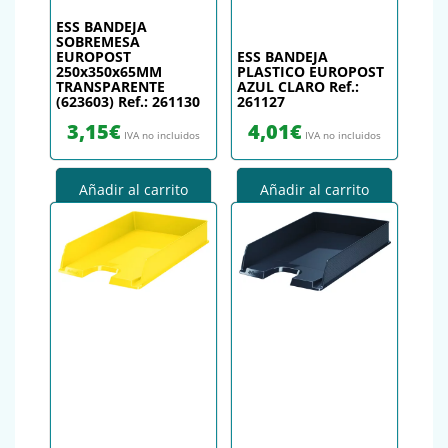
ESS BANDEJA
SOBREMESA
EUROPOST
ESS BANDEJA
250x350x65MM
PLASTICO EUROPOST
TRANSPARENTE
AZUL CLARO Ref.:
(623603) Ref.: 261130
261127
3,15
€
4,01
€
IVA no incluidos
IVA no incluidos
Añadir al carrito
Añadir al carrito