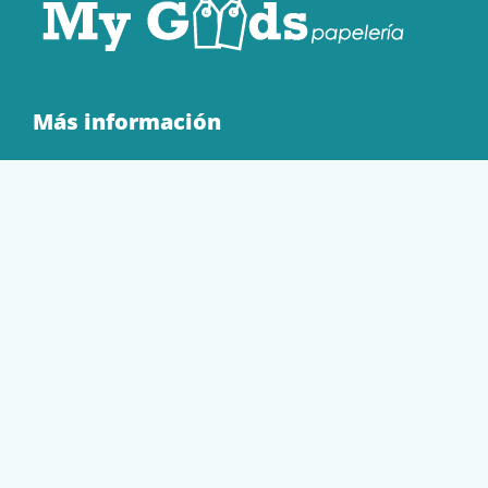
Más información
Quienes Somos
Contacto
Tienda
EQUIPAMIENTO
PAPELERÍA
SOBRES Y BOLSAS
TECNOLOGÍA
TONER Y CARTUCHOS