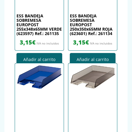
ESS BANDEJA
ESS BANDEJA
SOBREMESA
SOBREMESA
EUROPOST
EUROPOST
255x348x65MM VERDE
250x350x65MM ROJA
(623597) Ref.: 261135
(623601) Ref.: 261134
3,15
€
3,15
€
IVA no incluidos
IVA no incluidos
Añadir al carrito
Añadir al carrito