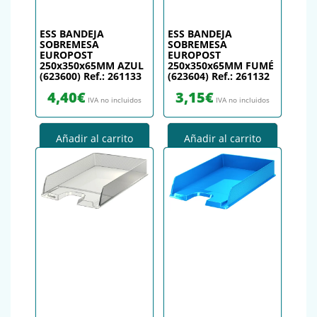
ESS BANDEJA
ESS BANDEJA
SOBREMESA
SOBREMESA
EUROPOST
EUROPOST
250x350x65MM AZUL
250x350x65MM FUMÉ
(623600) Ref.: 261133
(623604) Ref.: 261132
4,40
€
3,15
€
IVA no incluidos
IVA no incluidos
Añadir al carrito
Añadir al carrito