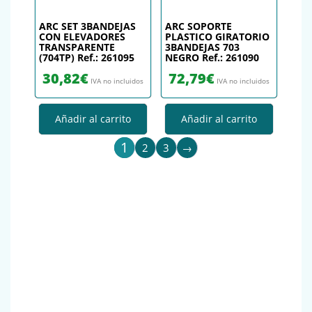
ARC SET 3BANDEJAS
ARC SOPORTE
CON ELEVADORES
PLASTICO GIRATORIO
TRANSPARENTE
3BANDEJAS 703
(704TP) Ref.: 261095
NEGRO Ref.: 261090
30,82
€
72,79
€
IVA no incluidos
IVA no incluidos
Añadir al carrito
Añadir al carrito
1
2
3
→