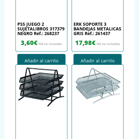
PSS JUEGO 2
ERK SOPORTE 3
SUJETALIBROS 317379
BANDEJAS METALICAS
NEGRO Ref.: 268237
GRIS Ref.: 261437
3,60
€
17,98
€
IVA no incluidos
IVA no incluidos
Añadir al carrito
Añadir al carrito