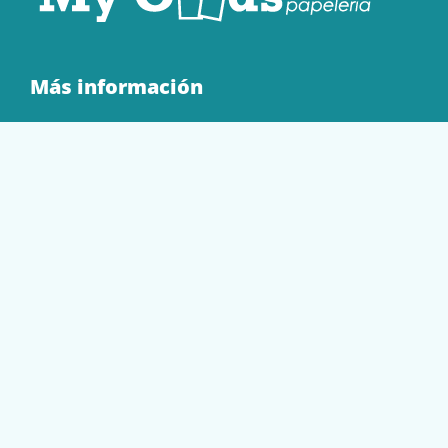
Más información
Quienes Somos
Contacto
Tienda
EQUIPAMIENTO
PAPELERÍA
SOBRES Y BOLSAS
TECNOLOGÍA
TONER Y CARTUCHOS