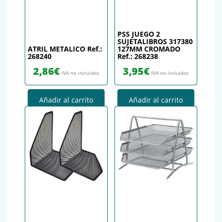
PSS JUEGO 2
SUJETALIBROS 317380
ATRIL METALICO Ref.:
127MM CROMADO
268240
Ref.: 268238
2,86
€
3,95
€
IVA no incluidos
IVA no incluidos
Añadir al carrito
Añadir al carrito