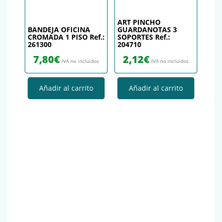
ART PINCHO
BANDEJA OFICINA
GUARDANOTAS 3
CROMADA 1 PISO Ref.:
SOPORTES Ref.:
261300
204710
7,80
€
2,12
€
IVA no incluidos
IVA no incluidos
Añadir al carrito
Añadir al carrito