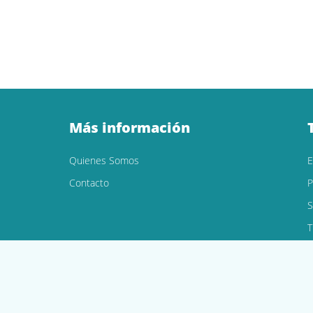
Más información
Quienes Somos
Contacto
P
S
T