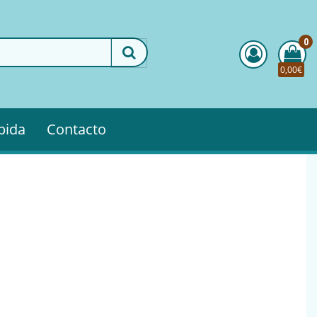
0
0,00€
pida
Contacto