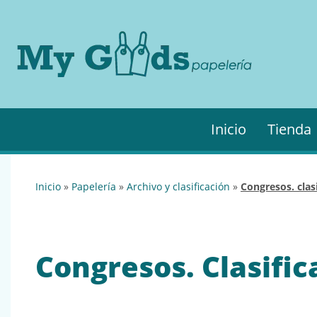
MyGo
My
Goods es
·
tu
Papel
papelería
online de
confianza.
Podrás
Inicio
Tienda
encontrar
todo lo
necesario
para tu
inicio
»
papelería
»
archivo y clasificación
»
congresos. clas
empresa.
Congresos. Clasifi