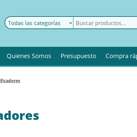
ods
ería
Quienes Somos
Presupuesto
Compra rá
ificadores
cadores