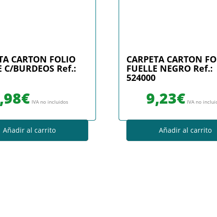
TA CARTON FOLIO
CARPETA CARTON FO
 C/BURDEOS Ref.:
FUELLE NEGRO Ref.:
524000
,98
€
9,23
€
IVA no incluidos
IVA no inclu
Añadir al carrito
Añadir al carrito