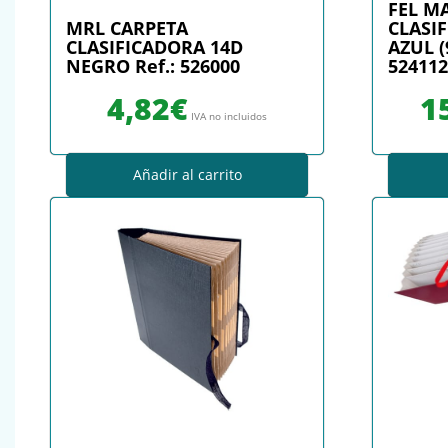
FEL M
MRL CARPETA
CLASI
CLASIFICADORA 14D
AZUL (
NEGRO Ref.: 526000
524112
4,82
€
1
IVA no incluidos
Añadir al carrito