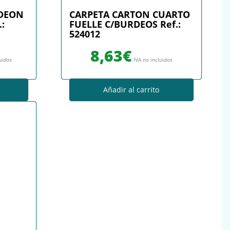
RDEON
CARPETA CARTON CUARTO
:
FUELLE C/BURDEOS Ref.:
524012
8,63
€
uidos
IVA no incluidos
Añadir al carrito