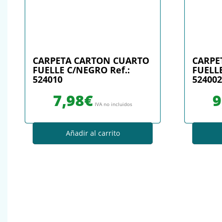
CARPETA CARTON CUARTO
CARPE
FUELLE C/NEGRO Ref.:
FUELLE
524010
524002
7,98
€
9
IVA no incluidos
Añadir al carrito