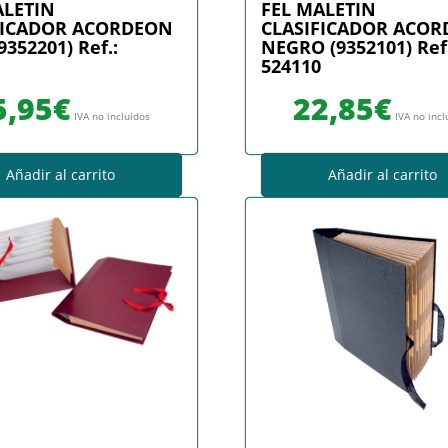
ALETIN
FEL MALETIN
FICADOR ACORDEON
CLASIFICADOR ACO
9352201) Ref.:
NEGRO (9352101) Ref.
524110
5,95
€
22,85
€
IVA no incluidos
IVA no incl
Añadir al carrito
Añadir al carrito