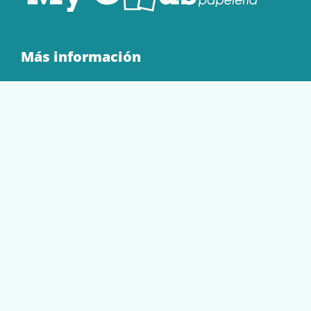
Más información
Quienes Somos
Contacto
Tienda
EQUIPAMIENTO
PAPELERÍA
SOBRES Y BOLSAS
TECNOLOGÍA
TONER Y CARTUCHOS