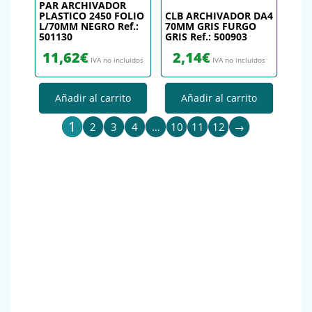
PAR ARCHIVADOR
PLASTICO 2450 FOLIO
CLB ARCHIVADOR DA4
L/70MM NEGRO Ref.:
70MM GRIS FURGO
501130
GRIS Ref.: 500903
11,62
€
2,14
€
IVA no incluidos
IVA no incluidos
Añadir al carrito
Añadir al carrito
1
2
3
4
…
10
11
12
→