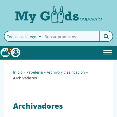
MyGoods · Papelería
My Goods es tu papelería
online de confianza. Podrás
encontrar todo lo necesario
0
para tu empresa.
inicio
»
papelería
»
archivo y clasificación
»
archivadores
Archivadores