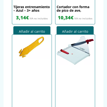
Tijeras entrenamiento
Cortador con forma
– Azul – 3+ años
de pico de ave,
3,14
€
10,34
€
IVA no incluidos
IVA no incluidos
Añadir al carrito
Añadir al carrito