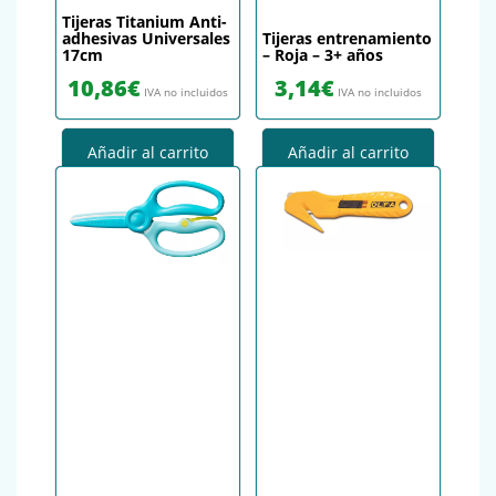
Tijeras Titanium Anti-
adhesivas Universales
Tijeras entrenamiento
17cm
– Roja – 3+ años
10,86
€
3,14
€
IVA no incluidos
IVA no incluidos
Añadir al carrito
Añadir al carrito