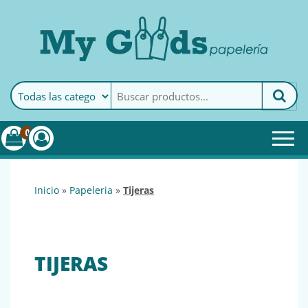
MyGoods · Papelería
My Goods es tu papelería
online de confianza. Podrás
encontrar todo lo necesario
0
para tu empresa.
inicio
»
papeleria
»
tijeras
TIJERAS