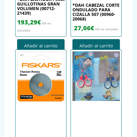
GUILLOTINAS GRAN
*DAH CABEZAL CORTE
VOLUMEN (00712-
ONDULADO PARA
21439)
CIZALLA 507 (00960-
20068)
193,29
€
IVA no
27,06
€
IVA no incluidos
incluidos
Añadir al carrito
Añadir al carrito