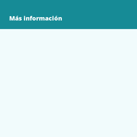
Más información
Quienes Somos
Contacto
Tienda
EQUIPAMIENTO
PAPELERÍA
SOBRES Y BOLSAS
TECNOLOGÍA
TONER Y CARTUCHOS