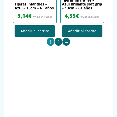
Tijeras infantiles –
Tijeras infantiles –
Azul Brillante soft grip
Azul – 13cm – 6+ años
– 13cm – 6+ años
3,14
€
4,55
€
IVA no incluidos
IVA no incluidos
Añadir al carrito
Añadir al carrito
1
2
→