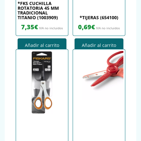
*FKS CUCHILLA
ROTATORIA 45 MM
TRADICIONAL
TITANIO (1003909)
*TIJERAS (654100)
7,35
€
0,69
€
IVA no incluidos
IVA no incluidos
Añadir al carrito
Añadir al carrito