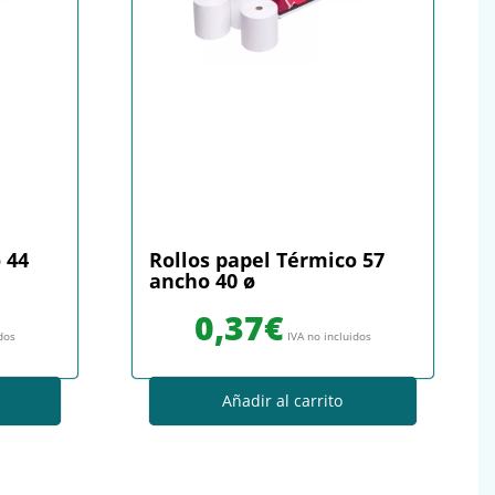
 44
Rollos papel Térmico 57
ancho 40 ø
0,37
€
idos
IVA no incluidos
Añadir al carrito