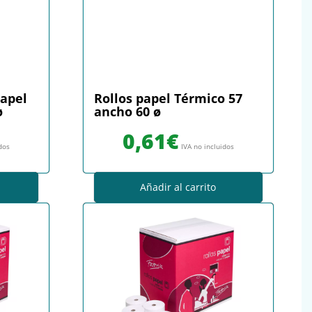
Papel
Rollos papel Térmico 57
ø
ancho 60 ø
0,61
€
idos
IVA no incluidos
Añadir al carrito