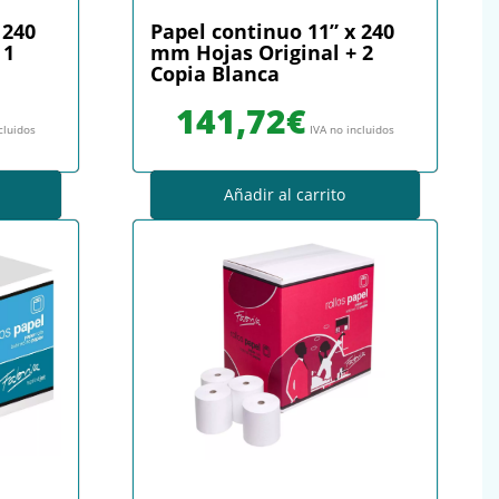
 240
Papel continuo 11” x 240
 1
mm Hojas Original + 2
Copia Blanca
141,72
€
cluidos
IVA no incluidos
Añadir al carrito