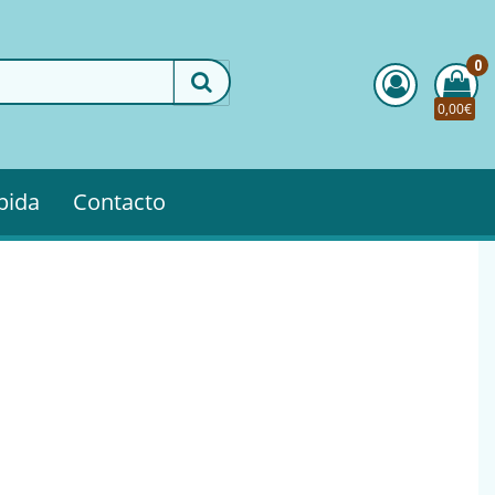
0
0,00€
pida
Contacto