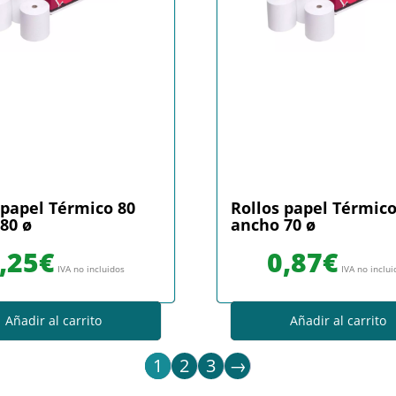
 papel Térmico 80
Rollos papel Térmico
80 ø
ancho 70 ø
,25
€
0,87
€
IVA no incluidos
IVA no inclu
Añadir al carrito
Añadir al carrito
1
2
3
→