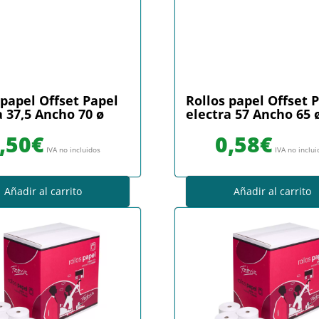
 papel Offset Papel
Rollos papel Offset 
a 37,5 Ancho 70 ø
electra 57 Ancho 65 
,50
€
0,58
€
IVA no incluidos
IVA no inclu
Añadir al carrito
Añadir al carrito