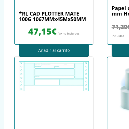
Papel 
*RL CAD PLOTTER MATE
mm Hoj
100G 1067MMx45Mx50MM
71,20
47,15
€
IVA no incluidos
incluidos
Añadir al carrito