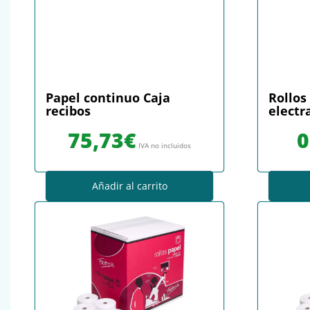
Papel continuo Caja
Rollos
recibos
electr
75,73
€
0
IVA no incluidos
Añadir al carrito