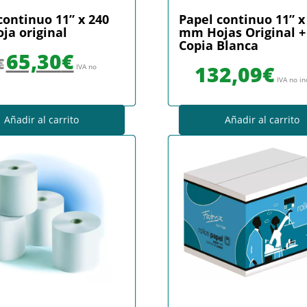
continuo 11” x 240
Papel continuo 11” x
a original
mm Hojas Original +
Copia Blanca
El precio original era: 71,20€.
El precio actual es: 65,30€.
65,30
€
€
132,09
€
IVA no
IVA no in
Añadir al carrito
Añadir al carrito