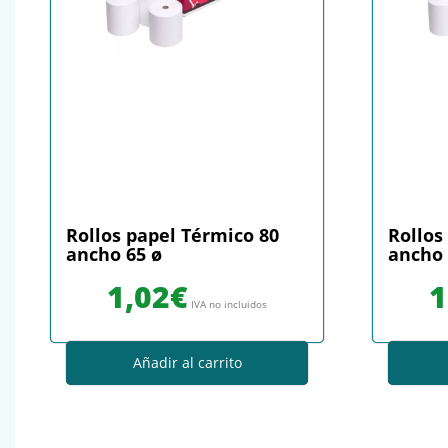
Rollos papel Térmico 80
Rollos
ancho 65 ø
ancho 
1,02
€
1
IVA no incluidos
Añadir al carrito