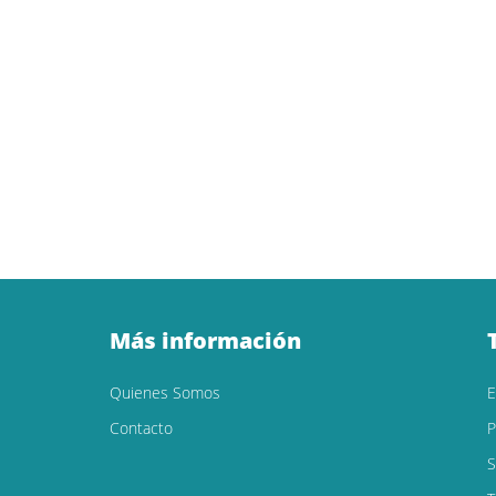
Más información
Quienes Somos
Contacto
P
S