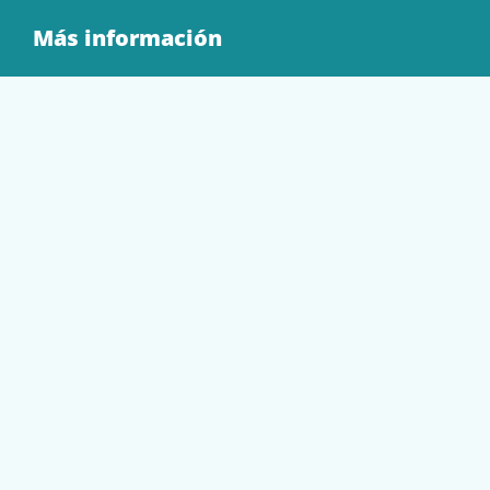
Más información
Quienes Somos
Contacto
Tienda
EQUIPAMIENTO
PAPELERÍA
SOBRES Y BOLSAS
TECNOLOGÍA
TONER Y CARTUCHOS
Mi cuenta