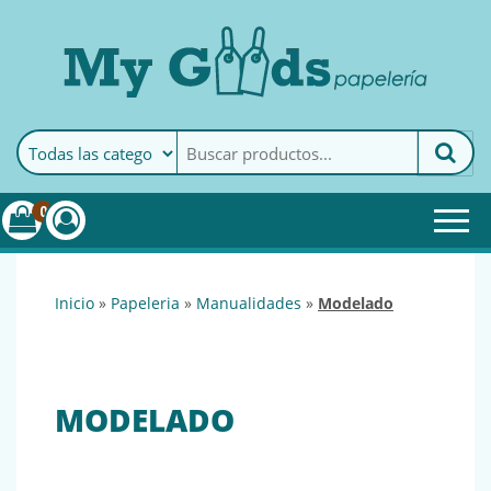
MyGoods · Papelería
My Goods es tu papelería
online de confianza. Podrás
encontrar todo lo necesario
0
para tu empresa.
inicio
»
papeleria
»
manualidades
»
modelado
MODELADO