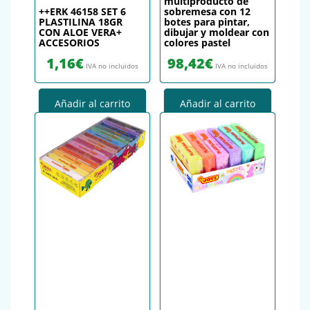
multiproducto de
++ERK 46158 SET 6
sobremesa con 12
PLASTILINA 18GR
botes para pintar,
CON ALOE VERA+
dibujar y moldear con
ACCESORIOS
colores pastel
1,16
€
98,42
€
IVA no incluidos
IVA no incluidos
Añadir al carrito
Añadir al carrito