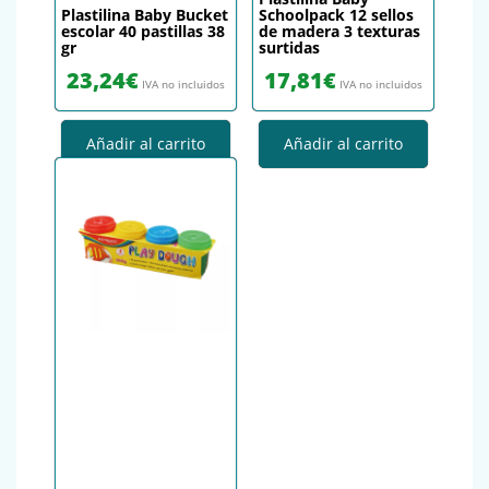
Plastilina Baby Bucket
Schoolpack 12 sellos
escolar 40 pastillas 38
de madera 3 texturas
gr
surtidas
23,24
€
17,81
€
IVA no incluidos
IVA no incluidos
Añadir al carrito
Añadir al carrito