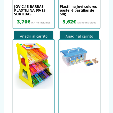
JOV C.15 BARRAS
Plastilina Jovi colores
PLASTILINA 90/15
pastel 6 pastillas de
SURTIDAS
50g
3,70
€
3,62
€
IVA no incluidos
IVA no incluidos
Añadir al carrito
Añadir al carrito