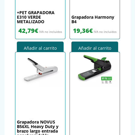
+PET GRAPADORA
E310 VERDE
Grapadora Harmony
METALIZADO
B4
42,79
€
19,36
€
IVA no incluidos
IVA no incluidos
Añadir al carrito
Añadir al carrito
Grapadora NOVUS
B56XL Heavy Duty y
brazo largo entrada