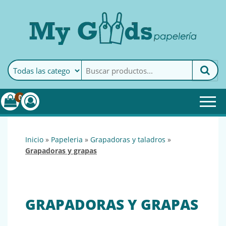
MyGoods · Papelería
My Goods es tu papelería
online de confianza. Podrás
encontrar todo lo necesario
0
para tu empresa.
inicio
»
papeleria
»
grapadoras y taladros
»
grapadoras y grapas
GRAPADORAS Y GRAPAS