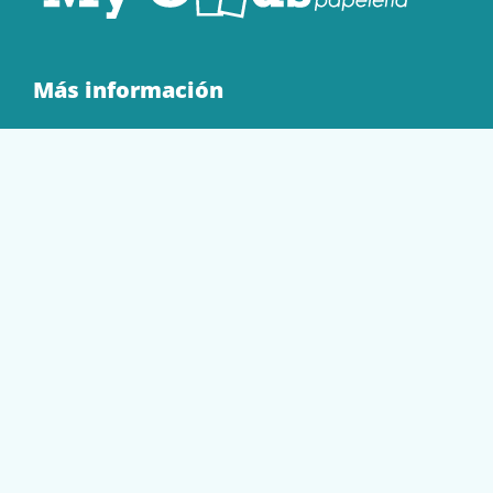
Más información
Quienes Somos
Contacto
Tienda
EQUIPAMIENTO
PAPELERÍA
SOBRES Y BOLSAS
TECNOLOGÍA
TONER Y CARTUCHOS