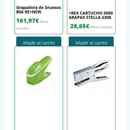
Grapadora de Gruesos
B56 RE+NEW
+REX CARTUCHO 5000
GRAPAS STELLA 6308
161,97
€
IVA no
28,65
€
IVA no incluidos
incluidos
Añadir al carrito
Añadir al carrito