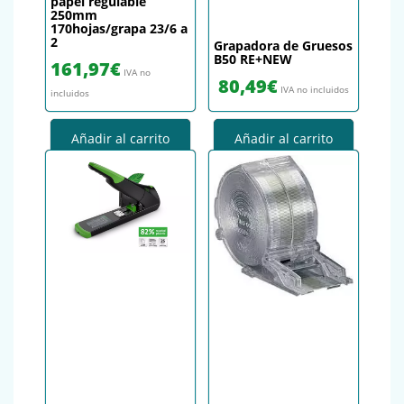
papel regulable
250mm
170hojas/grapa 23/6 a
2
Grapadora de Gruesos
B50 RE+NEW
161,97
€
IVA no
80,49
€
IVA no incluidos
incluidos
Añadir al carrito
Añadir al carrito