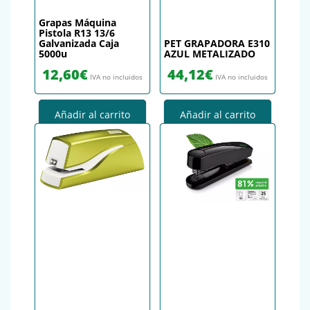
Grapas Máquina
Pistola R13 13/6
Galvanizada Caja
PET GRAPADORA E310
5000u
AZUL METALIZADO
12,60
€
44,12
€
IVA no incluidos
IVA no incluidos
Añadir al carrito
Añadir al carrito