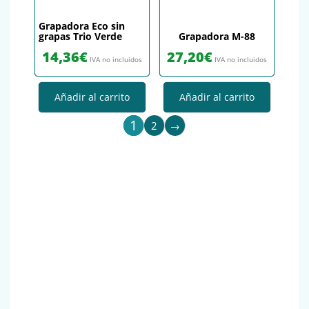
Grapadora Eco sin
grapas Trio Verde
Grapadora M-88
14,36
€
27,20
€
IVA no incluidos
IVA no incluidos
Añadir al carrito
Añadir al carrito
1
2
→