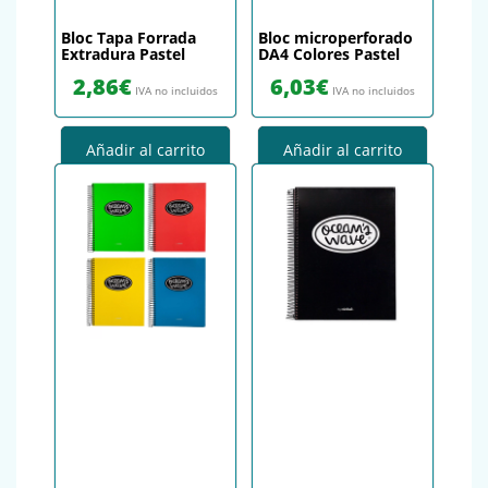
Bloc Tapa Forrada
Bloc microperforado
Extradura Pastel
DA4 Colores Pastel
2,86
€
6,03
€
IVA no incluidos
IVA no incluidos
Añadir al carrito
Añadir al carrito