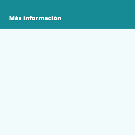
Más información
Quienes Somos
Contacto
Tienda
EQUIPAMIENTO
PAPELERÍA
SOBRES Y BOLSAS
TECNOLOGÍA
TONER Y CARTUCHOS