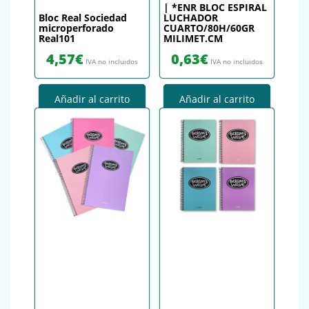
| *ENR BLOC ESPIRAL
Bloc Real Sociedad
LUCHADOR
microperforado
CUARTO/80H/60GR
Real101
MILIMET.CM
4,57
€
0,63
€
IVA no incluidos
IVA no incluidos
Añadir al carrito
Añadir al carrito