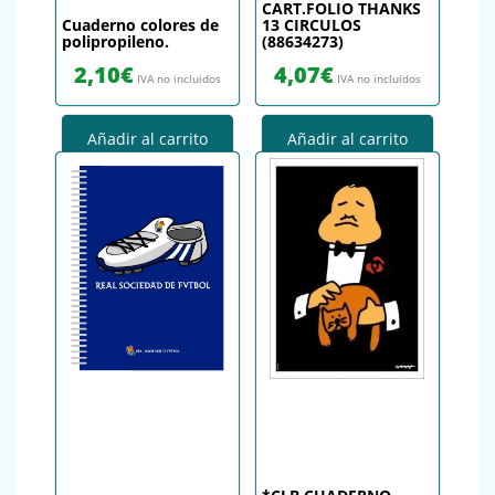
CART.FOLIO THANKS
Cuaderno colores de
13 CIRCULOS
polipropileno.
(88634273)
2,10
€
4,07
€
IVA no incluidos
IVA no incluidos
Añadir al carrito
Añadir al carrito