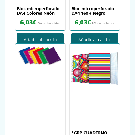
Bloc microperforado
Bloc microperforado
DA4 Colores Neón
DA4 160H Negro
6,03
€
6,03
€
IVA no incluidos
IVA no incluidos
Añadir al carrito
Añadir al carrito
*GRP CUADERNO