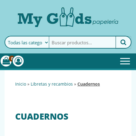
MyGoods · Papelería
My Goods es tu papelería
online de confianza. Podrás
encontrar todo lo necesario
0
para tu empresa.
inicio
»
libretas y recambios
»
cuadernos
CUADERNOS