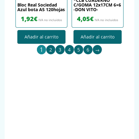
*CLB CUADERNO
Bloc Real Sociedad
C/GOMA 12x17CM 6×6
Azul bota A5 120hojas
-DON VITO-
1,92
€
4,05
€
IVA no incluidos
IVA no incluidos
Añadir al carrito
Añadir al carrito
1
2
3
4
5
6
→