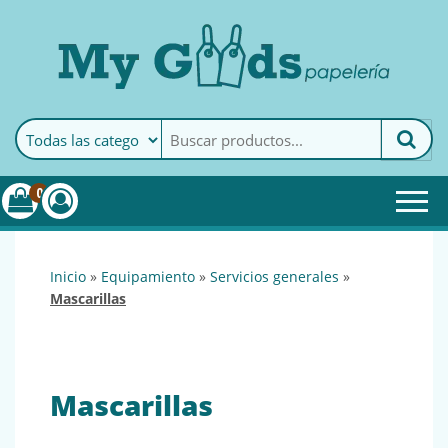
MyGoods · Papelería
My Goods es tu papelería
online de confianza. Podrás
encontrar todo lo necesario
0
para tu empresa.
inicio
»
equipamiento
»
servicios generales
»
mascarillas
Mascarillas