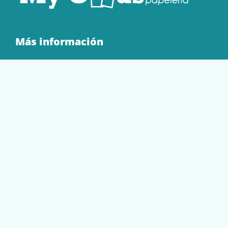
Más información
Quienes Somos
Contacto
Tienda
EQUIPAMIENTO
PAPELERÍA
SOBRES Y BOLSAS
TECNOLOGÍA
TONER Y CARTUCHOS