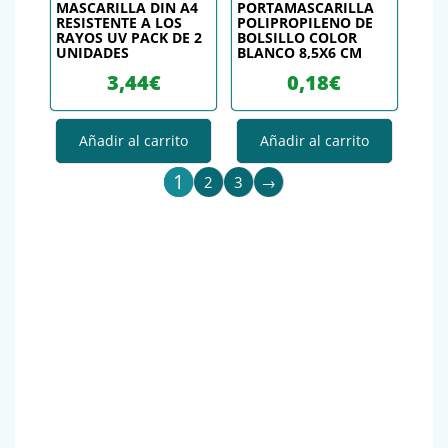
MASCARILLA DIN A4
PORTAMASCARILLA
RESISTENTE A LOS
POLIPROPILENO DE
RAYOS UV PACK DE 2
BOLSILLO COLOR
UNIDADES
BLANCO 8,5X6 CM
3,44
€
0,18
€
Añadir al carrito
Añadir al carrito
1
2
3
→