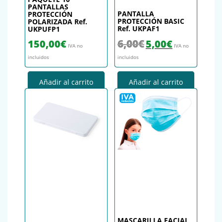
PANTALLAS
PANTALLA
PROTECCIÓN
PROTECCIÓN BASIC
POLARIZADA Ref.
Ref. UKPAF1
UKPUFP1
El precio original era: 6,00€.
El precio actual es
6,00
€
150,00
€
5,00
€
IVA no
IVA no
incluidos
incluidos
Añadir al carrito
Añadir al carrito
MASCARILLA FACIAL