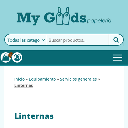
MyGoods · Papelería
My Goods es tu papelería
online de confianza. Podrás
encontrar todo lo necesario
0
para tu empresa.
inicio
»
equipamiento
»
servicios generales
»
linternas
Linternas