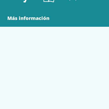
Más información
Quienes Somos
Contacto
Tienda
EQUIPAMIENTO
PAPELERÍA
SOBRES Y BOLSAS
TECNOLOGÍA
TONER Y CARTUCHOS