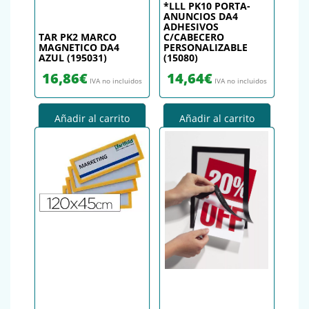
*LLL PK10 PORTA-
ANUNCIOS DA4
ADHESIVOS
TAR PK2 MARCO
C/CABECERO
MAGNETICO DA4
PERSONALIZABLE
AZUL (195031)
(15080)
16,86
€
14,64
€
IVA no incluidos
IVA no incluidos
Añadir al carrito
Añadir al carrito