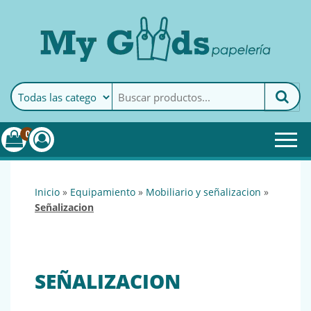
MyGoods · Papelería
My Goods es tu papelería
online de confianza. Podrás
encontrar todo lo necesario
0
para tu empresa.
inicio
»
equipamiento
»
mobiliario y señalizacion
»
señalizacion
SEÑALIZACION