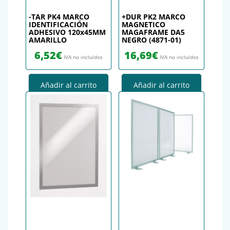
-TAR PK4 MARCO
+DUR PK2 MARCO
IDENTIFICACIÓN
MAGNETICO
ADHESIVO 120x45MM
MAGAFRAME DA5
AMARILLO
NEGRO (4871-01)
6,52
€
16,69
€
IVA no incluidos
IVA no incluidos
Añadir al carrito
Añadir al carrito