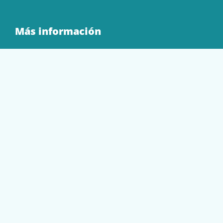
Más información
Quienes Somos
Contacto
Tienda
EQUIPAMIENTO
PAPELERÍA
SOBRES Y BOLSAS
TECNOLOGÍA
TONER Y CARTUCHOS