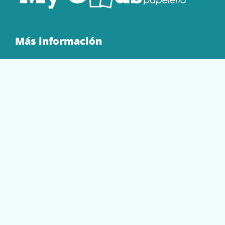
Más información
Quienes Somos
Contacto
Tienda
EQUIPAMIENTO
PAPELERÍA
SOBRES Y BOLSAS
TECNOLOGÍA
TONER Y CARTUCHOS