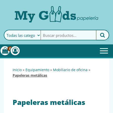
MyGoods · Papelería
My Goods es tu papelería
online de confianza. Podrás
encontrar todo lo necesario
0
para tu empresa.
inicio
»
equipamiento
»
mobiliario de oficina
»
papeleras metálicas
Papeleras metálicas