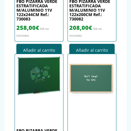
FBO PIZARRA VERDE
FBO PIZARRA VERDE
ESTRATIFICADA
ESTRATIFICADA
M/ALUMINIO 11V
M/ALUMINIO 11V
122x244CM Ref.:
122x200CM Ref.:
730083
730082
258,00
€
208,00
€
IVA no
IVA no
incluidos
incluidos
Añadir al carrito
Añadir al carrito
FBO PIZARRA VERDE