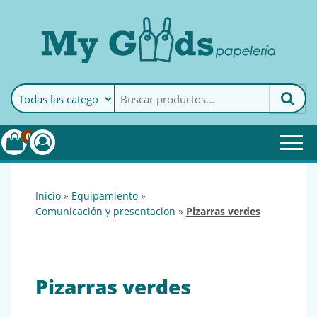
MyGoods · Papelería
My Goods es tu papelería
online de confianza. Podrás
encontrar todo lo necesario
0
para tu empresa.
inicio
»
equipamiento
»
comunicación y presentacion
»
pizarras verdes
Pizarras verdes