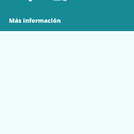
Más información
Quienes Somos
Contacto
Tienda
EQUIPAMIENTO
PAPELERÍA
SOBRES Y BOLSAS
TECNOLOGÍA
TONER Y CARTUCHOS