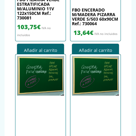
ESTRATIFICADA
M/ALUMINIO 11V
FBO ENCERADO
122x150CM Ref.:
M/MADERA PIZARRA
730081
VERDE S/503 60x90CM
Ref.: 730064
103,75
€
IVA no
13,64
€
IVA no incluidos
incluidos
Añadir al carrito
Añadir al carrito