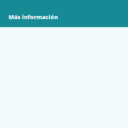
Más información
Quienes Somos
Contacto
Tienda
EQUIPAMIENTO
PAPELERÍA
SOBRES Y BOLSAS
TECNOLOGÍA
TONER Y CARTUCHOS