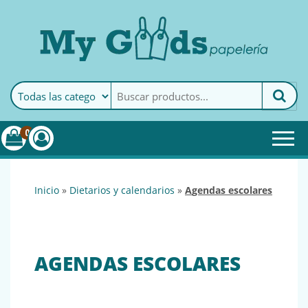
MyGoods · Papelería
My Goods es tu papelería
online de confianza. Podrás
encontrar todo lo necesario
0
para tu empresa.
inicio
»
dietarios y calendarios
»
agendas escolares
AGENDAS ESCOLARES