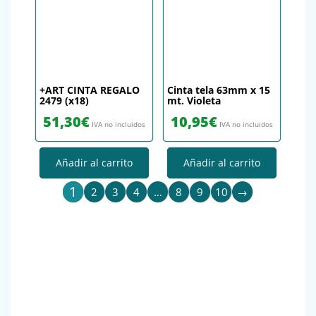
+ART CINTA REGALO
Cinta tela 63mm x 15
2479 (x18)
mt. Violeta
51,30
€
10,95
€
IVA no incluidos
IVA no incluidos
Añadir al carrito
Añadir al carrito
1
2
3
4
…
8
9
10
→