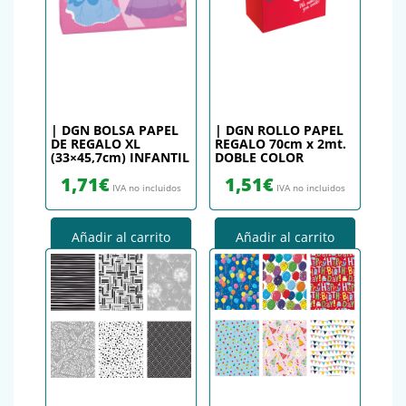
| DGN BOLSA PAPEL
| DGN ROLLO PAPEL
DE REGALO XL
REGALO 70cm x 2mt.
(33×45,7cm) INFANTIL
DOBLE COLOR
1,71
€
1,51
€
IVA no incluidos
IVA no incluidos
Añadir al carrito
Añadir al carrito