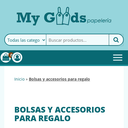
MyGoods · Papelería
My Goods es tu papelería
online de confianza. Podrás
encontrar todo lo necesario
0
para tu empresa.
inicio
»
bolsas y accesorios para regalo
BOLSAS Y ACCESORIOS
PARA REGALO