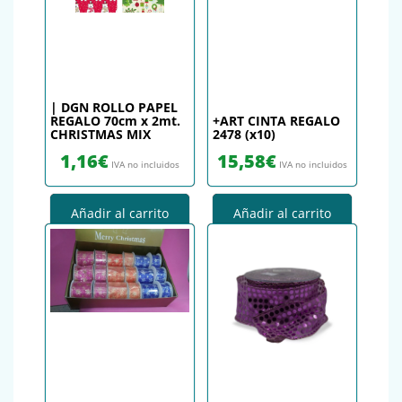
| DGN ROLLO PAPEL
REGALO 70cm x 2mt.
+ART CINTA REGALO
CHRISTMAS MIX
2478 (x10)
1,16
€
15,58
€
IVA no incluidos
IVA no incluidos
Añadir al carrito
Añadir al carrito