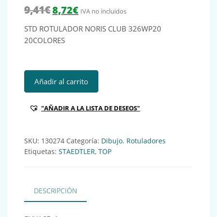
El precio original era: 9,41€.
El precio actual es: 8,72€.
9,41
€
8,72
€
IVA no incluidos
STD ROTULADOR NORIS CLUB 326WP20
20COLORES
STD ROTULADOR NORIS CLUB 326WP20 20COLORES Ref:13
Añadir al carrito
"AÑADIR A LA LISTA DE DESEOS"
SKU:
130274
Categoría:
Dibujo. Rotuladores
Etiquetas:
STAEDTLER
,
TOP
DESCRIPCIÓN