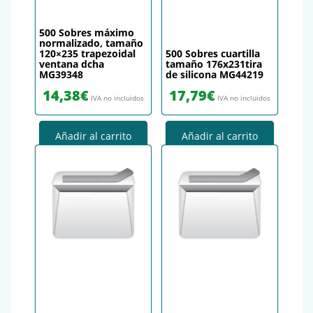
500 Sobres máximo
normalizado, tamaño
120×235 trapezoidal
500 Sobres cuartilla
ventana dcha
tamaño 176x231tira
MG39348
de silicona MG44219
14,38
€
17,79
€
IVA no incluidos
IVA no incluidos
Añadir al carrito
Añadir al carrito