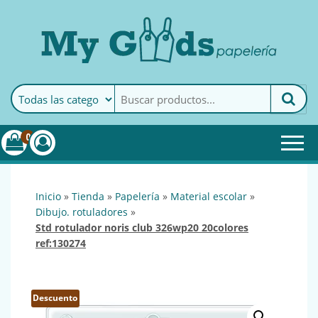
MyGoods · Papelería
My Goods es tu papelería
online de confianza. Podrás
encontrar todo lo necesario
0
para tu empresa.
inicio
»
tienda
»
papelería
»
material escolar
»
dibujo. rotuladores
»
std rotulador noris club 326wp20 20colores
ref:130274
Descuento