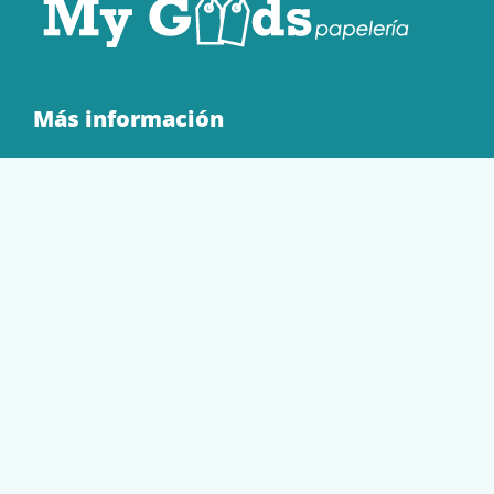
Más información
Quienes Somos
Contacto
Tienda
EQUIPAMIENTO
PAPELERÍA
SOBRES Y BOLSAS
TECNOLOGÍA
TONER Y CARTUCHOS