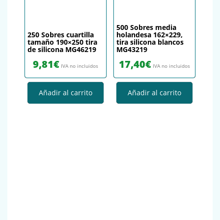
500 Sobres media
250 Sobres cuartilla
holandesa 162×229,
tamaño 190×250 tira
tira silicona blancos
de silicona MG46219
MG43219
9,81
€
17,40
€
IVA no incluidos
IVA no incluidos
Añadir al carrito
Añadir al carrito